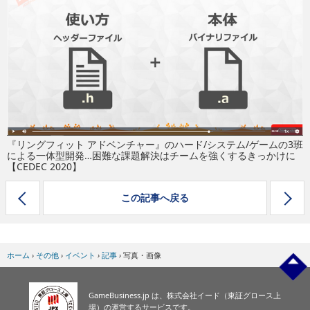
eスポーツ
『リングフィット アドベンチャー』のハード/システム/ゲームの3班
による一体型開発…困難な課題解決はチームを強くするきっかけに
【CEDEC 2020】
この記事へ戻る
ホーム
›
その他
›
イベント
›
記事
›
写真・画像
GameBusiness.jp は、株式会社イード（東証グロース上
場）の運営するサービスです。