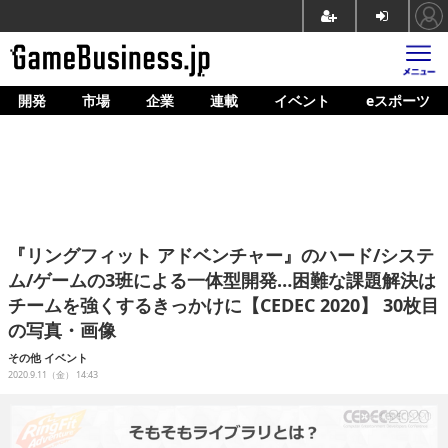
開発
市場
企業
連載
イベント
eスポーツ
ホーム
ゲーム開発
市場
マネタイズ
『リングフィット アドベンチャー』のハード/システ
企業動向
ム/ゲームの3班による一体型開発…困難な課題解決は
チームを強くするきっかけに【CEDEC 2020】 30枚目
人材育成
の写真・画像
産業政策
その他
イベント
2020.9.11（金） 14:43
連載
イベント/セミナー