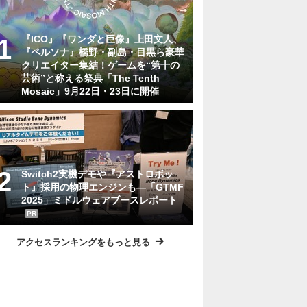
『ICO』『ワンダと巨像』上田文人、
『ペルソナ』橋野・副島・目黒ら豪華
クリエイター集結！ゲームを“第十の
芸術”と称える祭典「The Tenth
Mosaic」9月22日・23日に開催
Switch2実機デモや『アストロボッ
ト』採用の物理エンジンも―「GTMF
2025」ミドルウェアブースレポート
PR
アクセスランキングをもっと見る