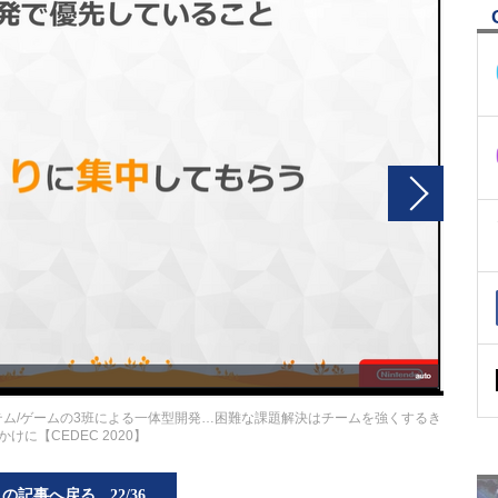
テム/ゲームの3班による一体型開発…困難な課題解決はチームを強くするき
かけに【CEDEC 2020】
この記事へ戻る
22/36