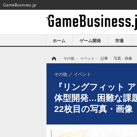
GameBusiness.jp
ホーム
ゲーム開発
市場
ホーム
›
その他
›
イベント
›
記事
›
写真・画像
その他
イベント
『リングフィット ア
体型開発…困難な課題
22枚目の写真・画像