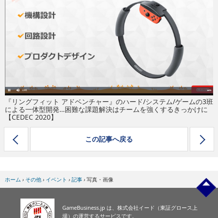
eスポーツ
『リングフィット アドベンチャー』のハード/システム/ゲームの3班
による一体型開発…困難な課題解決はチームを強くするきっかけに
【CEDEC 2020】
この記事へ戻る
ホーム
›
その他
›
イベント
›
記事
›
写真・画像
GameBusiness.jp は、株式会社イード（東証グロース上
場）の運営するサービスです。