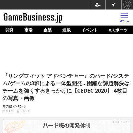
開発
市場
企業
連載
イベント
eスポーツ
ホーム
ゲーム開発
市場
マネタイズ
『リングフィット アドベンチャー』のハード/システ
企業動向
ム/ゲームの3班による一体型開発…困難な課題解決は
チームを強くするきっかけに【CEDEC 2020】 4枚目
人材育成
の写真・画像
産業政策
その他
イベント
2020.9.11（金） 14:43
連載
イベント/セミナー