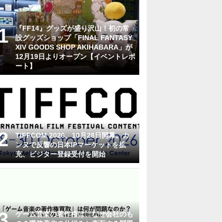
『FF14』グッズが盛り沢山！初の常
設グッズショップ「FINAL FANTASY
XIV GOODS SHOP AKIHABARA」が
12月19日よりオープン【イベントレポ
ート】
TIFFCOM 2026、10月28日開幕。カ
ンヌで反響の日本IPマーケットを拡
充、ビジター登録受付を開始
ゲーム音楽の著作権は、なぜ会社のも