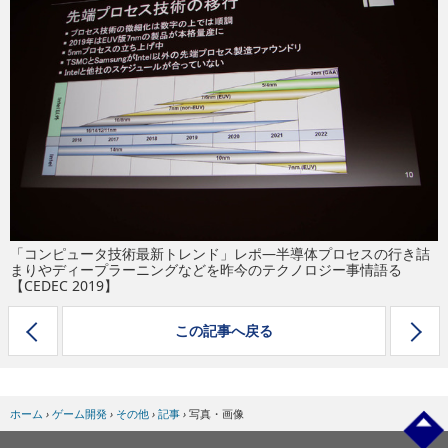
eスポーツ
「コンピュータ技術最新トレンド」レポ―半導体プロセスの行き詰
まりやディープラーニングなどを昨今のテクノロジー事情語る
【CEDEC 2019】
この記事へ戻る
ホーム
›
ゲーム開発
›
その他
›
記事
›
写真・画像