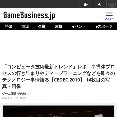
開発
市場
企業
連載
イベント
eスポーツ
ホーム
ゲーム開発
市場
マネタイズ
「コンピュータ技術最新トレンド」レポ―半導体プロ
企業動向
セスの行き詰まりやディープラーニングなどを昨今の
テクノロジー事情語る【CEDEC 2019】 14枚目の写
人材育成
真・画像
産業政策
ゲーム開発
その他
2019.11.1（金） 16:00
連載
イベント/セミナー