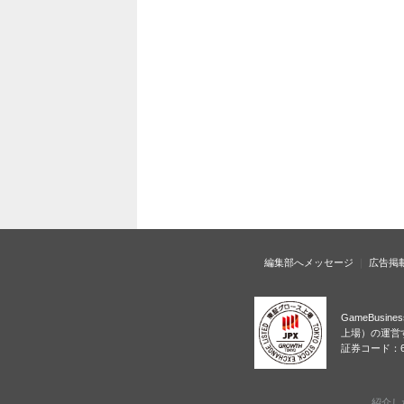
編集部へメッセージ
広告掲
GameBusi
上場）の運営
証券コード：6
紹介し