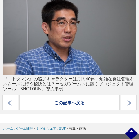
eスポーツ
『コトダマン』の追加キャラクターは月間40体！煩雑な発注管理を
スムーズに行う秘訣とは？ーセガゲームスに訊くプロジェクト管理
ツール「SHOTGUN」導入事例
この記事へ戻る
ホーム
›
ゲーム開発
›
ミドルウェア
›
記事
›
写真・画像