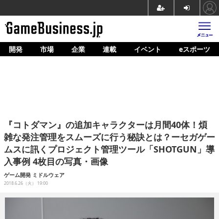
開発
市場
企業
連載
イベント
eスポーツ
ホーム
ゲーム開発
市場
マネタイズ
『コトダマン』の追加キャラクターは月間40体！煩
企業動向
雑な発注管理をスムーズに行う秘訣とは？ーセガゲー
ムスに訊くプロジェクト管理ツール「SHOTGUN」導
人材育成
入事例 4枚目の写真・画像
産業政策
ゲーム開発
ミドルウェア
2018.6.26（火） 19:00
連載
イベント/セミナー