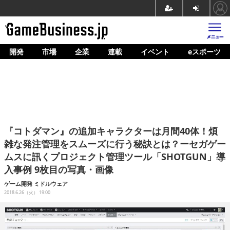
開発
市場
企業
連載
イベント
eスポーツ
ホーム
ゲーム開発
市場
マネタイズ
『コトダマン』の追加キャラクターは月間40体！煩
企業動向
雑な発注管理をスムーズに行う秘訣とは？ーセガゲー
ムスに訊くプロジェクト管理ツール「SHOTGUN」導
人材育成
入事例 9枚目の写真・画像
産業政策
ゲーム開発
ミドルウェア
2018.6.26（火） 19:00
連載
イベント/セミナー