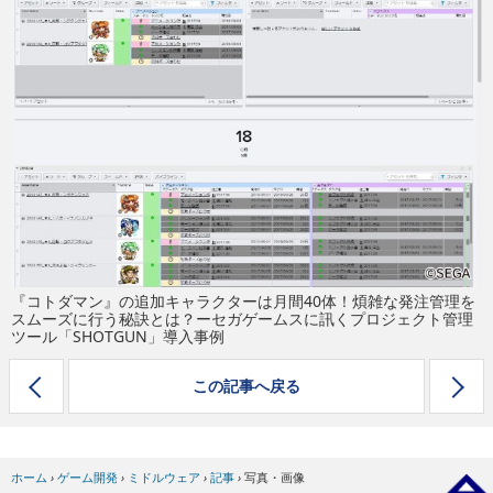
eスポーツ
『コトダマン』の追加キャラクターは月間40体！煩雑な発注管理を
スムーズに行う秘訣とは？ーセガゲームスに訊くプロジェクト管理
ツール「SHOTGUN」導入事例
この記事へ戻る
ホーム
›
ゲーム開発
›
ミドルウェア
›
記事
›
写真・画像