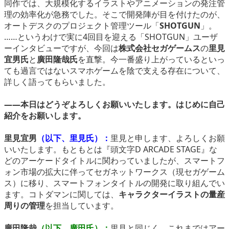
同作では、大規模化するイラストやアニメーションの発注管
理の効率化が急務でした。そこで開発陣が目を付けたのが、
オートデスクのプロジェクト管理ツール「
SHOTGUN
」。
……というわけで実に4回目を迎える「SHOTGUN」ユーザ
ーインタビューですが、今回は
株式会社セガゲームス
の
里見
宜男氏
と
廣田隆哉氏
を直撃。今一番盛り上がっているといっ
ても過言ではないスマホゲームを陰で支える存在について、
詳しく語ってもらいました。
――本日はどうぞよろしくお願いいたします。はじめに自己
紹介をお願いします。
里見宜男
（以下、里見氏）：
里見と申します、よろしくお願
いいたします。もともとは『頭文字D ARCADE STAGE』な
どのアーケードタイトルに関わっていましたが、スマートフ
ォン市場の拡大に伴ってセガネットワークス（現セガゲーム
ス）に移り、スマートフォンタイトルの開発に取り組んでい
ます。コトダマンに関しては、
キャラクターイラストの量産
周りの管理
を担当しています。
廣田隆哉
（以下、廣田氏）：
里見と同じく、これまではアー