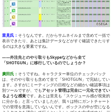
里見氏：
そうなんです。だからサムネイルまで含めて一括で
表示できたり、あとは集計データなどがすぐ確認できたりす
るのは大きな要素ですね。
――外注先とのやり取りもSkypeなどから全て
「SHOTGUN」に移行しているのでしょうか？
廣田氏：
そうですね。キャラクター単位のチェックバック
は、そのやり取りも含めて全て「SHOTGUN」で完結してい
ます。さすがにミーティングの日程などの細かい確認事項は
別ツールですが、でも
アセット管理は完全に一元化できてい
るような感覚
です。あとは里見も「スケジュール感が視覚的
に分かる」と言っていましたが、我々は特にガントチャート
での管理を意識していないんです。ボックスの中が空になる