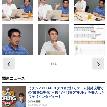
‹
›
1
/
3
関連ニュース
ミクシィXFLAG スタジオに訊くゲーム開発現場で
の“業務効率化”－我々が『SHOTGUN』を導入した
ワケ【インタビュー】
ゲーム開発
2018.3.28(水) 12:00