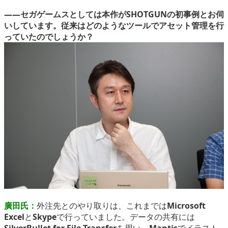
――セガゲームスとしては本作がSHOTGUNの初事例とお伺
いしています。従来はどのようなツールでアセット管理を行
っていたのでしょうか？
廣田氏：
外注先とのやり取りは、これまでは
Microsoft
Excel
と
Skype
で行っていました。データの共有には
SilverBullet for File Transfer
を用い、
Mantis
でイラスト