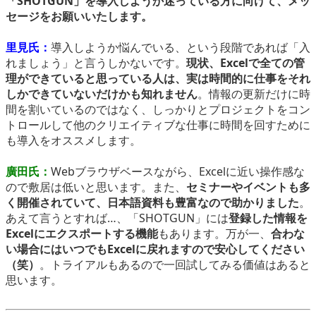
「SHOTGUN」を導入しようか迷っている方に向けて、メッ
セージをお願いいたします。
里見氏：
導入しようか悩んでいる、という段階であれば「入
れましょう」と言うしかないです。
現状、Excelで全ての管
理ができていると思っている人は、実は時間的に仕事をそれ
しかできていないだけかも知れません
。情報の更新だけに時
間を割いているのではなく、しっかりとプロジェクトをコン
トロールして他のクリエイティブな仕事に時間を回すために
も導入をオススメします。
廣田氏：
Webブラウザベースながら、Excelに近い操作感な
ので敷居は低いと思います。また、
セミナーやイベントも多
く開催されていて、日本語資料も豊富なので助かりました
。
あえて言うとすれば…、「SHOTGUN」には
登録した情報を
Excelにエクスポートする機能
もあります。万が一、
合わな
い場合にはいつでもExcelに戻れますので安心してください
（笑）
。トライアルもあるので一回試してみる価値はあると
思います。