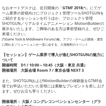
なおオートデスクは、近日開催の「
GTMF 2018
」にてゲ
(*)
ーム業界の皆様向けにプロジェクト管理ツールSHOTGUNを
ご紹介するセッションを行うほか、プロジェクト管理
SHOTGUN／リアルタイムアニメーション MotionBuilderの
展示をいたします。ご興味のある方は事前登録の上、ぜひご
来場ください。
(*)Game Tools & Middleware Forumの略。アプリ・ゲームの開発・運営
に関わるソリューションが一堂に会する、入場無料のイベント
【セッション】ゲーム業界で導入が進むSHOTGUNの魅力に
ついて
開催時間 D1 / 10:00～10:45（大阪・東京 共通）
開催場所 大阪会場 Room 7 / 東京会場 NEXT 3
また、SHOTGUNおよびMotionBuilderの体験版をGTMF会
場でお申込いただいた皆様には素敵なプレゼントを差し上げ
ます。ぜひお立ち寄りください。
開催場所： 大阪 / コングレコンベンションセンター（グラ