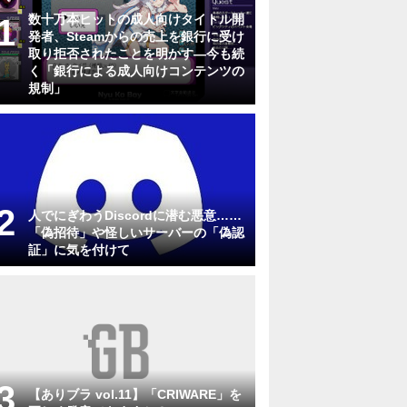
数十万本ヒットの成人向けタイトル開
発者、Steamからの売上を銀行に受け
取り拒否されたことを明かす―今も続
く「銀行による成人向けコンテンツの
規制」
人でにぎわうDiscordに潜む悪意……
「偽招待」や怪しいサーバーの「偽認
証」に気を付けて
【ありブラ vol.11】「CRIWARE」を