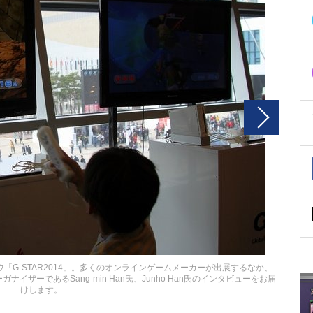
「G-STAR2014」。多くのオンラインゲームメーカーが出展するなか、
子と、オーガナイザーであるSang-min Han氏、Junho Han氏のインタビューをお届
けします。