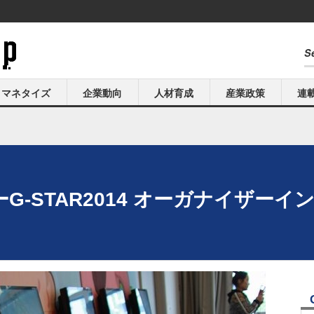
マネタイズ
企業動向
人材育成
産業政策
連
over"ーG-STAR2014 オーガナイザ