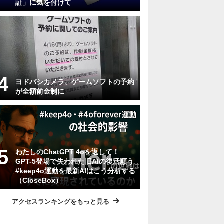
証」に気を付けて
ヨドバシカメラ、ゲームソフトの予約
が全額前金制に
わたしのChatGPT 4oを返して！
GPT-5登場で失われた旧AIの復活願う
#keep4o運動を最新AIはこう分析する
（CloseBox）
アクセスランキングをもっと見る