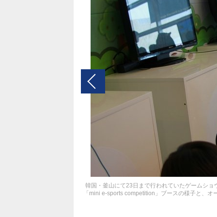
韓国・釜山にて23日まで行われていたゲームショウ
「mini e-sports competition」ブースの様