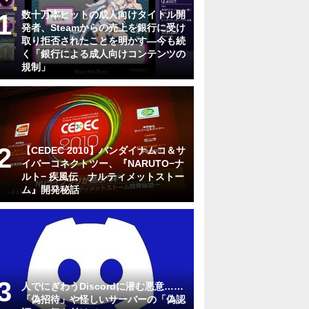
数十万本ヒットの成人向けタイトル開
発者、Steamからの売上を銀行に受け
取り拒否されたことを明かす―今も続
く「銀行による成人向けコンテンツの
規制」
【CEDEC 2010】バンダイナムコ＆サ
イバーコネクトツー、『NARUTO−ナ
ルト− 疾風伝 ナルティメットストー
ム』開発秘話
人でにぎわうDiscordに潜む悪意……
「偽招待」や怪しいサーバーの「偽認