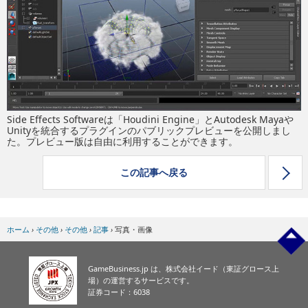
eスポーツ
Side Effects Softwareは「Houdini Engine」とAutodesk Mayaや
Unityを統合するプラグインのパブリックプレビューを公開しまし
た。プレビュー版は自由に利用することができます。
この記事へ戻る
ホーム
›
その他
›
その他
›
記事
›
写真・画像
GameBusiness.jp は、株式会社イード（東証グロース上
場）の運営するサービスです。
証券コード：6038