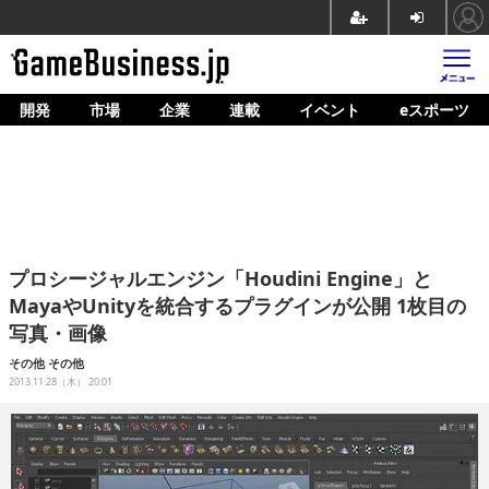
開発
市場
企業
連載
イベント
eスポーツ
ホーム
ゲーム開発
市場
マネタイズ
プロシージャルエンジン「Houdini Engine」と
企業動向
MayaやUnityを統合するプラグインが公開 1枚目の
写真・画像
人材育成
その他
その他
産業政策
2013.11.28（木） 20:01
連載
イベント/セミナー