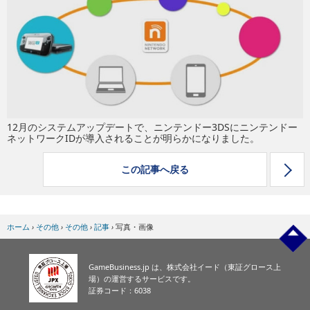
eスポーツ
12月のシステムアップデートで、ニンテンドー3DSにニンテンドー
ネットワークIDが導入されることが明らかになりました。
この記事へ戻る
ホーム
›
その他
›
その他
›
記事
›
写真・画像
GameBusiness.jp は、株式会社イード（東証グロース上
場）の運営するサービスです。
証券コード：6038