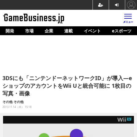
開発
市場
企業
連載
イベント
eスポーツ
ホーム
ゲーム開発
市場
マネタイズ
3DSにも「ニンテンドーネットワークID」が導入―e
企業動向
ショップのアカウントをWii Uと統合可能に 1枚目の
写真・画像
人材育成
その他
その他
産業政策
2013.11.14（木） 15:18
連載
イベント/セミナー