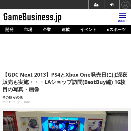
開発
市場
企業
連載
イベント
eスポーツ
ホーム
ゲーム開発
市場
マネタイズ
【GDC Next 2013】PS4とXbox One発売日には深夜
企業動向
販売も実施・・・LAショップ訪問(BestBuy編) 16枚
目の写真・画像
人材育成
その他
その他
産業政策
2013.11.10（日） 20:08
連載
イベント/セミナー