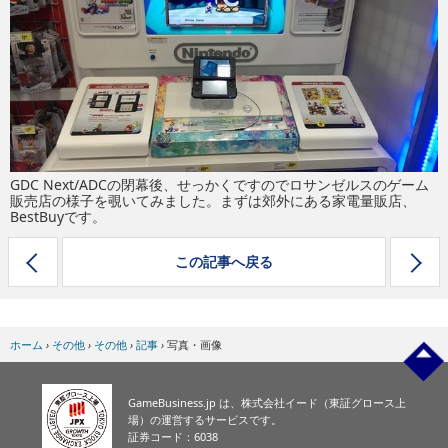
eスポーツ
GDC Next/ADCの閉幕後、せっかくですのでロサンゼルスのゲーム
販売店の様子を覗いてみました。まずは郊外にある家電量販店、
BestBuyです。
この記事へ戻る
ホーム
›
その他
›
その他
›
記事
›
写真・画像
GameBusiness.jp は、株式会社イード（東証グロース上
場）の運営するサービスです。
証券コード：6038