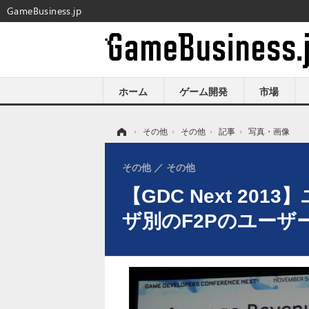
GameBusiness.jp
ホーム
ゲーム開発
市場
ホーム
›
その他
›
その他
›
記事
›
写真・画像
その他
その他
【GDC Next 2
ザ別のF2Pのユーザ