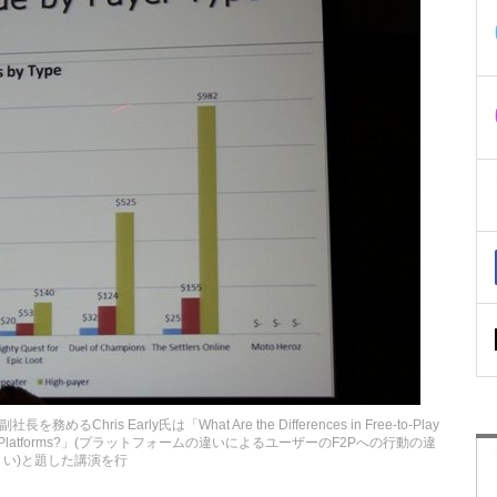
s Early氏は「What Are the Differences in Free-to-Play
 and Mobile Platforms?」(プラットフォームの違いによるユーザーのF2Pへの行動の違
い)と題した講演を行