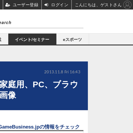
ユーザー登録
ログイン
こんにちは、ゲストさん
載
イベント/セミナー
eスポーツ
2013.11.8 Fri 16:43
示す家庭用、PC、ブラウ
・画像
GameBusiness.jpの情報をチェック