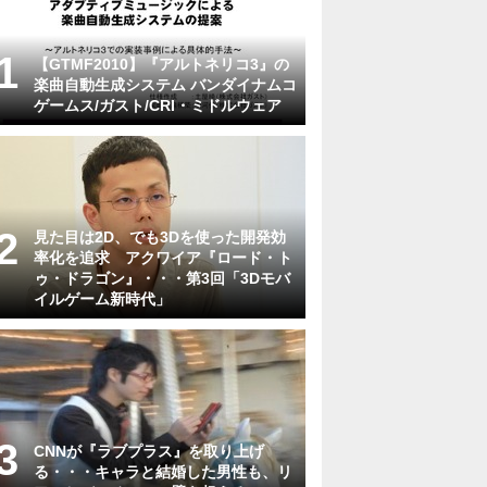
【GTMF2010】『アルトネリコ3』の
楽曲自動生成システム バンダイナムコ
ゲームス/ガスト/CRI・ミドルウェア
見た目は2D、でも3Dを使った開発効
率化を追求 アクワイア『ロード・ト
ゥ・ドラゴン』・・・第3回「3Dモバ
イルゲーム新時代」
CNNが『ラブプラス』を取り上げ
る・・・キャラと結婚した男性も、リ