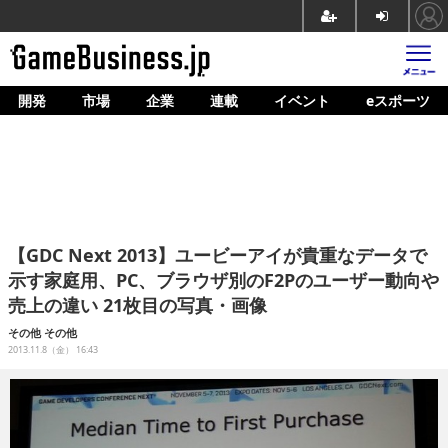
開発
市場
企業
連載
イベント
eスポーツ
ホーム
ゲーム開発
市場
マネタイズ
【GDC Next 2013】ユービーアイが貴重なデータで
企業動向
示す家庭用、PC、ブラウザ別のF2Pのユーザー動向や
売上の違い 21枚目の写真・画像
人材育成
その他
その他
産業政策
2013.11.8（金） 16:43
連載
イベント/セミナー