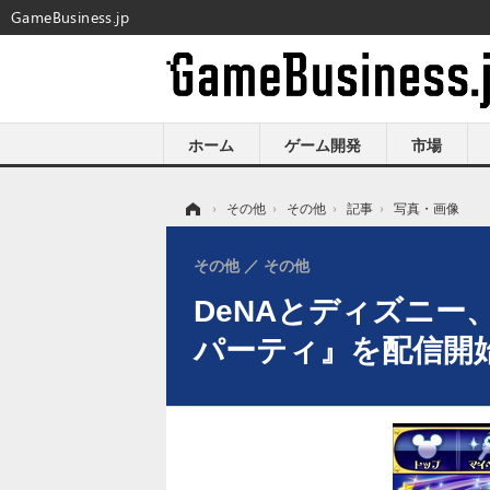
GameBusiness.jp
ホーム
ゲーム開発
市場
ホーム
›
その他
›
その他
›
記事
›
写真・画像
その他
その他
DeNAとディズニ
パーティ』を配信開始