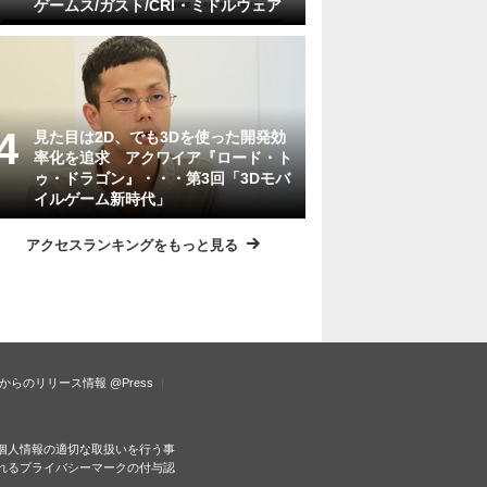
ゲームス/ガスト/CRI・ミドルウェア
見た目は2D、でも3Dを使った開発効
率化を追求 アクワイア『ロード・ト
ゥ・ドラゴン』・・・第3回「3Dモバ
イルゲーム新時代」
アクセスランキングをもっと見る
からのリリース情報
@Press
個人情報の適切な取扱いを行う事
れるプライバシーマークの付与認