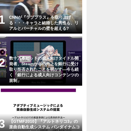
CNNが『ラブプラス』を取り上げ
る・・・キャラと結婚した男性も、リ
アルとバーチャルの壁を超える?
数十万本ヒットの成人向けタイトル開
発者、Steamからの売上を銀行に受け
取り拒否されたことを明かす―今も続
く「銀行による成人向けコンテンツの
規制」
【GTMF2010】『アルトネリコ3』の
楽曲自動生成システム バンダイナムコ