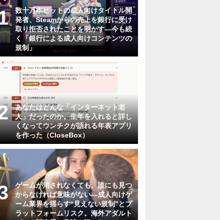
数十万本ヒットの成人向けタイトル開
発者、Steamからの売上を銀行に受け
取り拒否されたことを明かす―今も続
く「銀行による成人向けコンテンツの
規制」
あなたはどんな「インターネット老
人」だったのか。生年を入れると詳し
くなってウンチクが語れる年表アプリ
を作った（CloseBox）
ゲームが消されなくても、誰にも見つ
からなければ意味がない―成人向けゲ
ーム業界を揺らす“見えない規制”とプ
ラットフォームリスク。海外アダルト