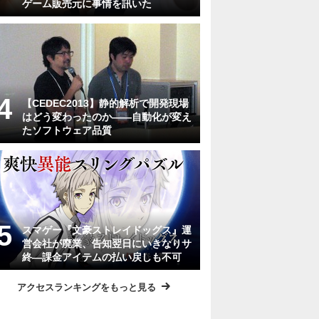
ゲーム販売元に事情を訊いた
【CEDEC2013】静的解析で開発現場
はどう変わったのか――自動化が変え
たソフトウェア品質
スマゲー『文豪ストレイドッグス』運
営会社が廃業、告知翌日にいきなりサ
終―課金アイテムの払い戻しも不可
アクセスランキングをもっと見る