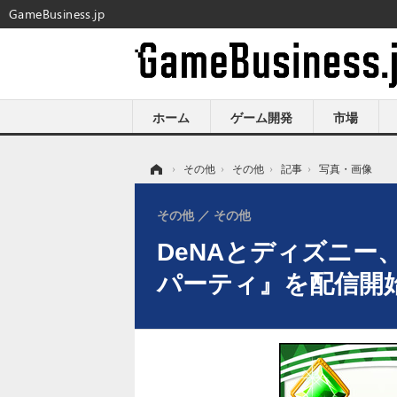
GameBusiness.jp
ホーム
ゲーム開発
市場
ホーム
›
その他
›
その他
›
記事
›
写真・画像
その他
その他
DeNAとディズニ
パーティ』を配信開始