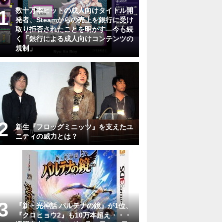
数十万本ヒットの成人向けタイトル開
発者、Steamからの売上を銀行に受け
取り拒否されたことを明かす―今も続
く「銀行による成人向けコンテンツの
規制」
新生『フロッグミニッツ』を支えたユ
ニティの威力とは？
『新・光神話 パルテナの鏡』が1位、
『クロヒョウ2』も10万本超え・・・