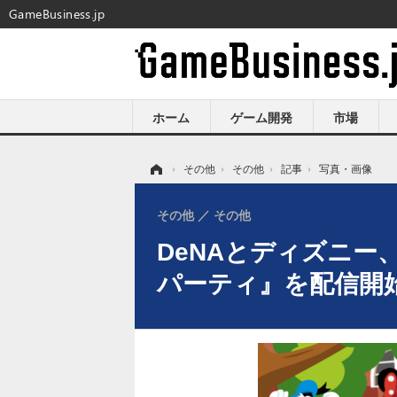
GameBusiness.jp
ホーム
ゲーム開発
市場
ホーム
›
その他
›
その他
›
記事
›
写真・画像
その他
その他
DeNAとディズニ
パーティ』を配信開始