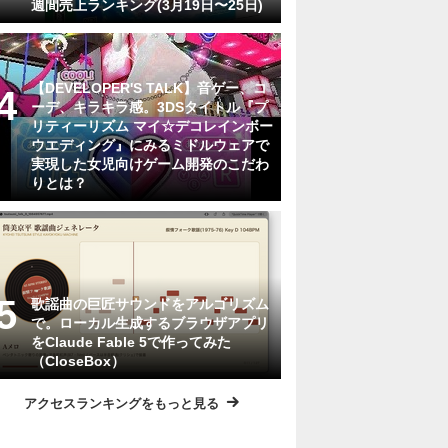
週間売上ランキング(3月19日〜25日)
【DEVELOPER'S TALK】音ゲー、コ
ーデ、キラキラ感。3DSタイトル『プ
リティーリズム マイ☆デコレインボー
ウエディング』にみるミドルウェアで
実現した女児向けゲーム開発のこだわ
りとは？
歌謡曲の巨匠サウンドをアルゴリズム
で。ローカル生成するブラウザアプリ
をClaude Fable 5で作ってみた
（CloseBox）
アクセスランキングをもっと見る