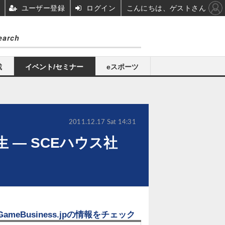
ユーザー登録
ログイン
こんにちは、ゲストさん
載
イベント/セミナー
eスポーツ
2011.12.17 Sat 14:31
 ― SCEハウス社
GameBusiness.jpの情報をチェック