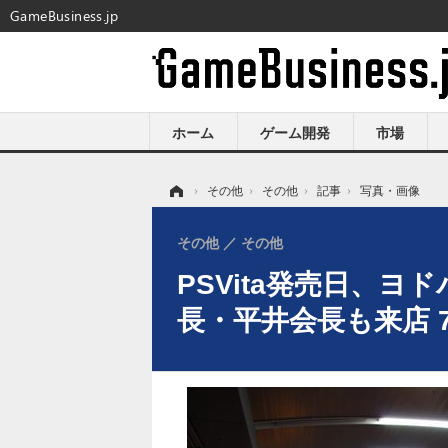
GameBusiness.jp
ホーム
ゲーム開発
市場
ホーム
›
その他
›
その他
›
記事
›
写真・画像
その他
その他
PSVita発売日、ヨ
長・平井会長も来店 