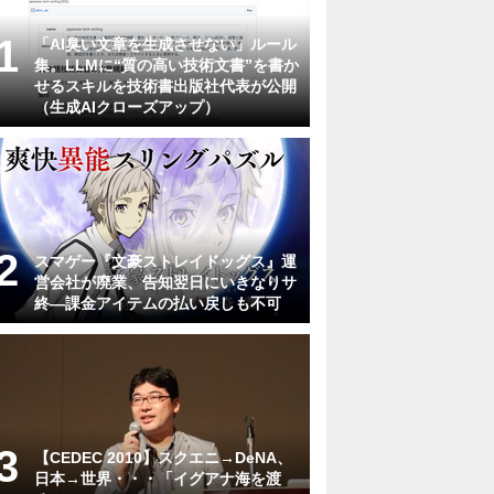
「AI臭い文章を生成させない」ルール
集。LLMに“質の高い技術文書”を書か
せるスキルを技術書出版社代表が公開
（生成AIクローズアップ）
スマゲー『文豪ストレイドッグス』運
営会社が廃業、告知翌日にいきなりサ
終―課金アイテムの払い戻しも不可
【CEDEC 2010】スクエニ→DeNA、
日本→世界・・・「イグアナ海を渡