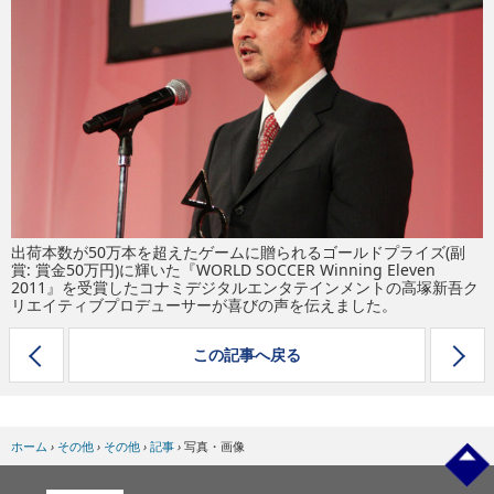
eスポーツ
出荷本数が50万本を超えたゲームに贈られるゴールドプライズ(副
賞: 賞金50万円)に輝いた『WORLD SOCCER Winning Eleven
2011』を受賞したコナミデジタルエンタテインメントの高塚新吾ク
リエイティブプロデューサーが喜びの声を伝えました。
この記事へ戻る
ホーム
›
その他
›
その他
›
記事
›
写真・画像