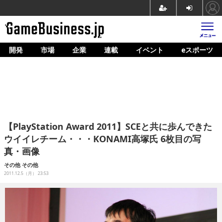
開発
市場
企業
連載
イベント
eスポーツ
ホーム
ゲーム開発
市場
マネタイズ
【PlayStation Award 2011】SCEと共に歩んできた
企業動向
ウイイレチーム・・・KONAMI高塚氏 6枚目の写
真・画像
人材育成
その他
その他
産業政策
2011.12.5（月） 23:53
連載
イベント/セミナー