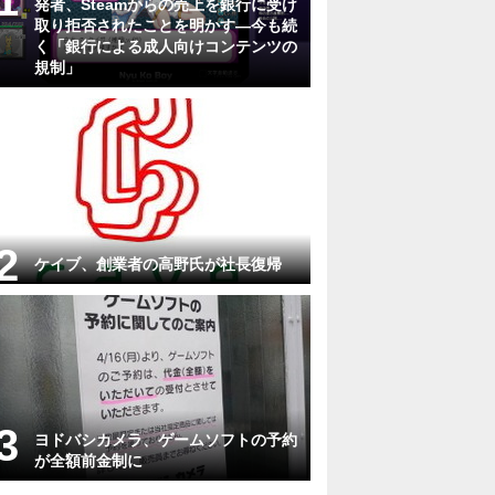
発者、Steamからの売上を銀行に受け
取り拒否されたことを明かす―今も続
く「銀行による成人向けコンテンツの
規制」
ケイブ、創業者の高野氏が社長復帰
ヨドバシカメラ、ゲームソフトの予約
が全額前金制に