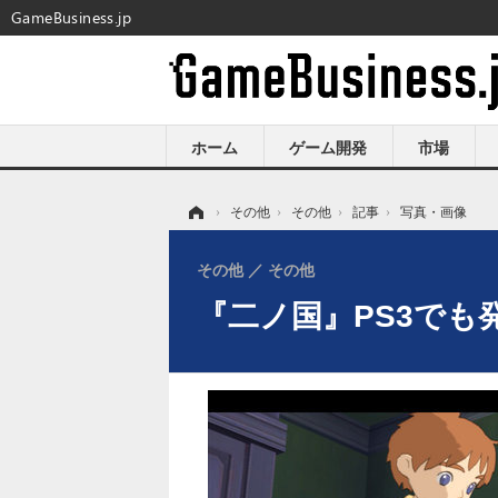
GameBusiness.jp
ホーム
ゲーム開発
市場
ホーム
›
その他
›
その他
›
記事
›
写真・画像
その他
その他
『二ノ国』PS3でも