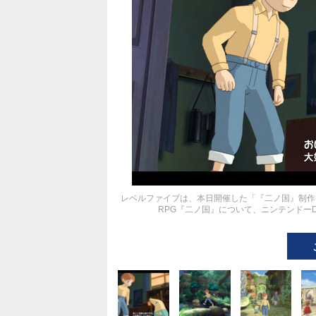
レベルファイブは、本日開催した「『二ノ国』制作
RPG『二ノ国』について、ニンテンドー