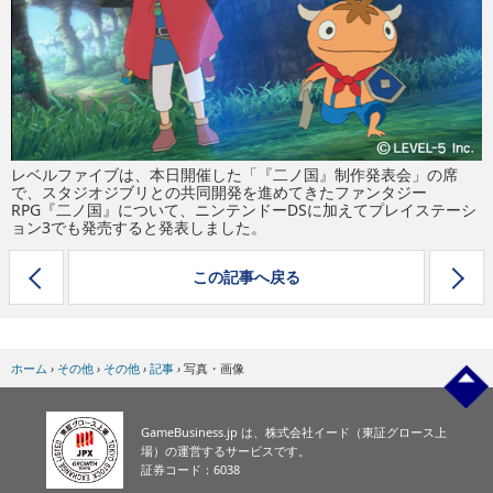
eスポーツ
レベルファイブは、本日開催した「『二ノ国』制作発表会」の席
で、スタジオジブリとの共同開発を進めてきたファンタジー
RPG『二ノ国』について、ニンテンドーDSに加えてプレイステーシ
ョン3でも発売すると発表しました。
この記事へ戻る
ホーム
›
その他
›
その他
›
記事
›
写真・画像
GameBusiness.jp は、株式会社イード（東証グロース上
場）の運営するサービスです。
証券コード：6038