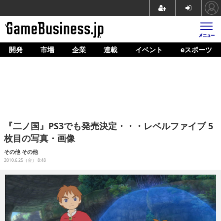
開発
市場
企業
連載
イベント
eスポーツ
ホーム
ゲーム開発
市場
マネタイズ
『二ノ国』PS3でも発売決定・・・レベルファイブ 5
企業動向
枚目の写真・画像
人材育成
その他
その他
2010.6.25（金） 8:48
産業政策
連載
イベント/セミナー