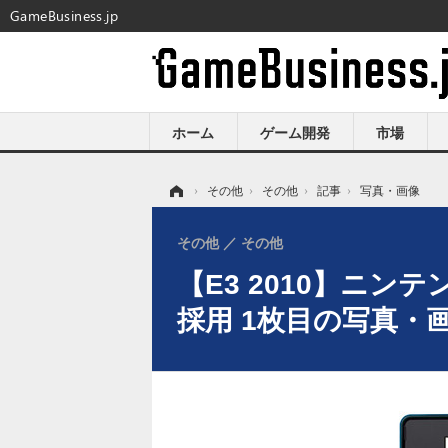
GameBusiness.jp
ホーム
ゲーム開発
市場
ホーム
›
その他
›
その他
›
記事
›
写真・画像
その他
その他
【E3 2010】ニ
採用 1枚目の写真・