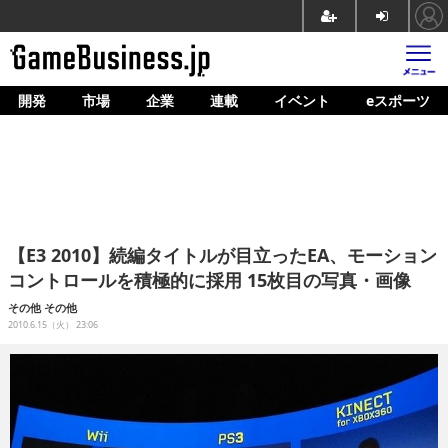
開発
市場
企業
連載
イベント
eスポーツ
ホーム
ゲーム開発
市場
マネタイズ
【E3 2010】続編タイトルが目立ったEA、モーション
企業動向
コントロールを積極的に採用 15枚目の写真・画像
人材育成
その他
その他
2010.6.15（火） 23:06
産業政策
連載
イベント/セミナー