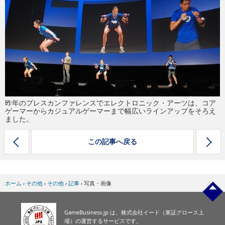
eスポーツ
昨年のプレスカンファレンスでエレクトロニック・アーツは、コア
ゲーマーからカジュアルゲーマーまで幅広いラインアップをそろえ
ました。
この記事へ戻る
ホーム
›
その他
›
その他
›
記事
›
写真・画像
GameBusiness.jp は、株式会社イード（東証グロース上
場）の運営するサービスです。