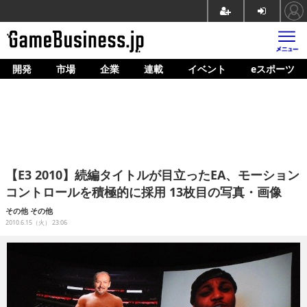
開発
市場
企業
連載
イベント
eスポーツ
ホーム
ゲーム開発
市場
マネタイズ
【E3 2010】続編タイトルが目立ったEA、モーション
企業動向
コントロールを積極的に採用 13枚目の写真・画像
人材育成
その他
その他
2010.6.15（火） 23:06
産業政策
連載
イベント/セミナー