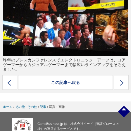
eスポーツ
昨年のプレスカンファレンスでエレクトロニック・アーツは、コア
ゲーマーからカジュアルゲーマーまで幅広いラインアップをそろえ
ました。
この記事へ戻る
ホーム
›
その他
›
その他
›
記事
›
写真・画像
GameBusiness.jp は、株式会社イード（東証グロース上
場）の運営するサービスです。