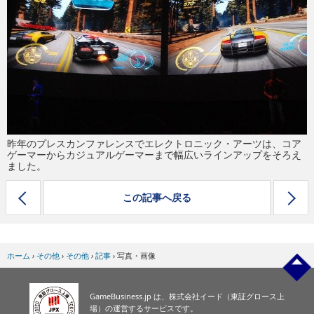
eスポーツ
昨年のプレスカンファレンスでエレクトロニック・アーツは、コア
ゲーマーからカジュアルゲーマーまで幅広いラインアップをそろえ
ました。
この記事へ戻る
ホーム
›
その他
›
その他
›
記事
›
写真・画像
GameBusiness.jp は、株式会社イード（東証グロース上
場）の運営するサービスです。