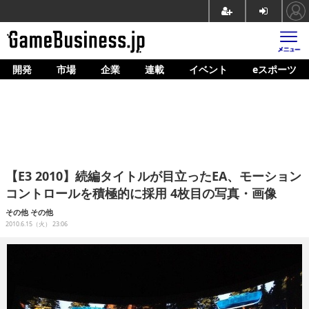
開発
市場
企業
連載
イベント
eスポーツ
ホーム
ゲーム開発
市場
マネタイズ
【E3 2010】続編タイトルが目立ったEA、モーション
企業動向
コントロールを積極的に採用 4枚目の写真・画像
人材育成
その他
その他
2010.6.15（火） 23:06
産業政策
連載
イベント/セミナー