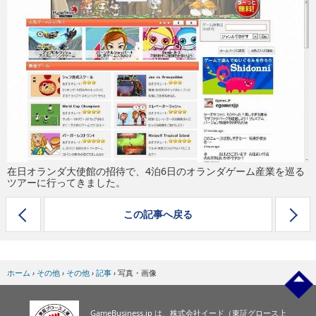
eスポーツ
在日オランダ大使館の招待で、4泊6日のオランダゲーム産業を巡る
ツアーに行ってきました。
この記事へ戻る
ホーム
›
その他
›
その他
›
記事
›
写真・画像
GameBusiness.jp は、株式会社イード（東証グロース上