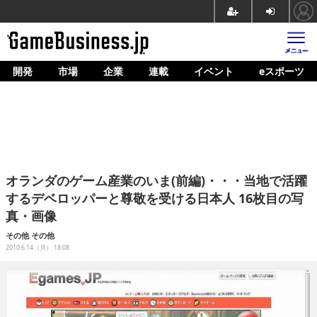
開発
市場
企業
連載
イベント
eスポーツ
ホーム
ゲーム開発
市場
マネタイズ
オランダのゲーム産業のいま(前編)・・・当地で活躍
企業動向
するデベロッパーと尊敬を受ける日本人 16枚目の写
真・画像
人材育成
その他
その他
産業政策
2010.6.14（月） 18:08
連載
イベント/セミナー