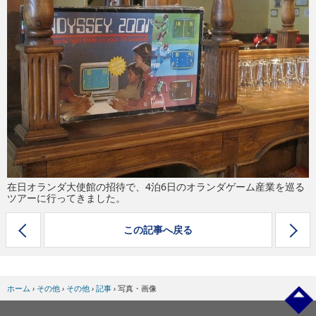
eスポーツ
在日オランダ大使館の招待で、4泊6日のオランダゲーム産業を巡る
ツアーに行ってきました。
この記事へ戻る
ホーム
›
その他
›
その他
›
記事
›
写真・画像