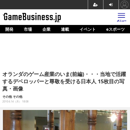
開発
市場
企業
連載
イベント
eスポーツ
ホーム
ゲーム開発
市場
マネタイズ
オランダのゲーム産業のいま(前編)・・・当地で活躍
企業動向
するデベロッパーと尊敬を受ける日本人 15枚目の写
真・画像
人材育成
その他
その他
産業政策
2010.6.14（月） 18:08
連載
イベント/セミナー