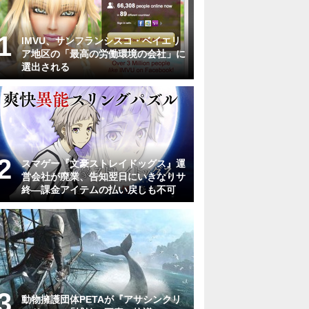
IMVU、サンフランシスコ・ベイエリ
ア地区の「最高の労働環境の会社」に
選出される
スマゲー『文豪ストレイドッグス』運
営会社が廃業、告知翌日にいきなりサ
終―課金アイテムの払い戻しも不可
動物擁護団体PETAが『アサシンクリ