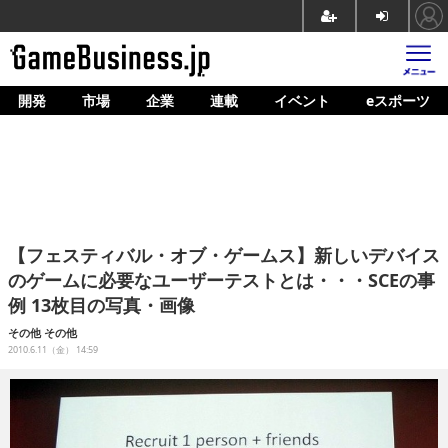
開発
市場
企業
連載
イベント
eスポーツ
ホーム
ゲーム開発
市場
マネタイズ
【フェスティバル・オブ・ゲームス】新しいデバイス
企業動向
のゲームに必要なユーザーテストとは・・・SCEの事
例 13枚目の写真・画像
人材育成
その他
その他
産業政策
2010.6.11（金） 14:59
連載
イベント/セミナー