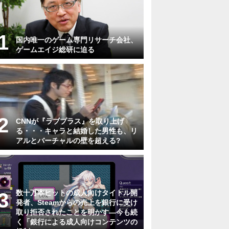
国内唯一のゲーム専門リサーチ会社、
ゲームエイジ総研に迫る
CNNが『ラブプラス』を取り上げ
る・・・キャラと結婚した男性も、リ
アルとバーチャルの壁を超える?
数十万本ヒットの成人向けタイトル開
発者、Steamからの売上を銀行に受け
取り拒否されたことを明かす―今も続
く「銀行による成人向けコンテンツの