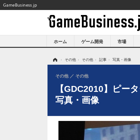
GameBusiness.jp
ホーム
ゲーム開発
市場
ホーム
›
その他
›
その他
›
記事
›
写真・画像
その他
その他
【GDC2010】ピ
写真・画像