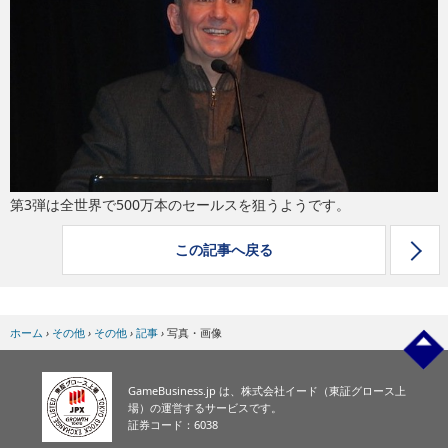
eスポーツ
第3弾は全世界で500万本のセールスを狙うようです。
この記事へ戻る
ホーム
›
その他
›
その他
›
記事
›
写真・画像
GameBusiness.jp は、株式会社イード（東証グロース上
場）の運営するサービスです。
証券コード：6038