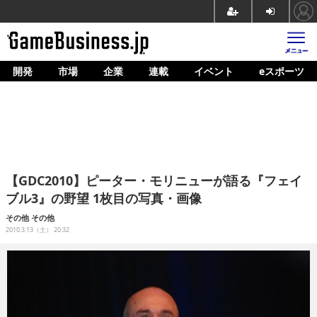
開発
市場
企業
連載
イベント
eスポーツ
ホーム
ゲーム開発
市場
マネタイズ
【GDC2010】ピーター・モリニューが語る『フェイ
企業動向
ブル3』の野望 1枚目の写真・画像
人材育成
その他
その他
2010.3.13（土） 20:32
産業政策
連載
イベント/セミナー