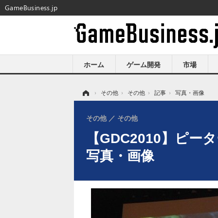
GameBusiness.jp
ホーム
ゲーム開発
市場
ホーム
›
その他
›
その他
›
記事
›
写真・画像
その他
その他
【GDC2010】ピ
写真・画像