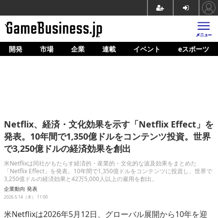
開発
市場
企業
連載
イベント
eスポーツ
ホーム
ゲーム開発
市場
マネタイズ
Netflix、経済・文化効果を示す「Netflix Effect」を
企業動向
発表。10年間で1,350億ドルをコンテンツ投資。世界
で3,250億ドルの経済効果を創出
人材育成
米Netflixは同社がもたらす経済的・産業的・文化的な波及効果をまとめた
産業政策
「Netflix Effect」を発表。10年間で1,350億ドルをコンテンツに投資し、世界で
3,250億ドルの経済効果と42万5,000人以上の雇用を創出。
連載
企業動向
発表
2026.5.14（木） 11:00
イベント/セミナー
米Netflixは2026年5月12日、グローバル展開から10年を迎