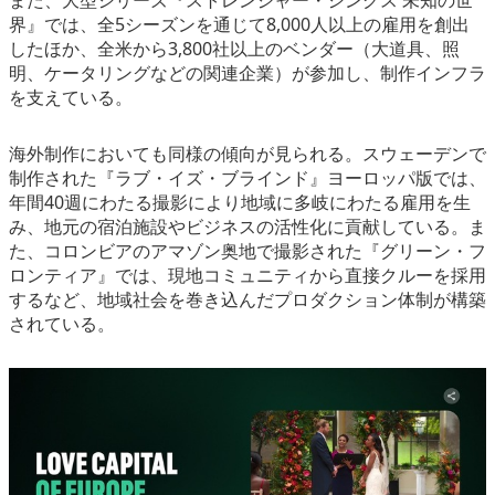
また、大型シリーズ『ストレンジャー・シングス 未知の世
界』では、全5シーズンを通じて8,000人以上の雇用を創出
したほか、全米から3,800社以上のベンダー（大道具、照
明、ケータリングなどの関連企業）が参加し、制作インフラ
を支えている。
海外制作においても同様の傾向が見られる。スウェーデンで
制作された『ラブ・イズ・ブラインド』ヨーロッパ版では、
年間40週にわたる撮影により地域に多岐にわたる雇用を生
み、地元の宿泊施設やビジネスの活性化に貢献している。ま
た、コロンビアのアマゾン奥地で撮影された『グリーン・フ
ロンティア』では、現地コミュニティから直接クルーを採用
するなど、地域社会を巻き込んだプロダクション体制が構築
されている。