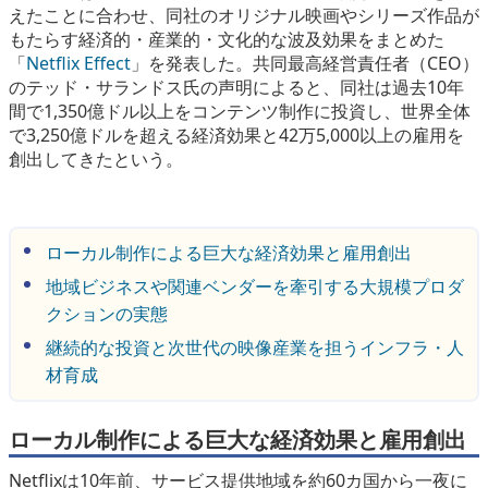
えたことに合わせ、同社のオリジナル映画やシリーズ作品が
eスポーツ
もたらす経済的・産業的・文化的な波及効果をまとめた
「
Netflix Effect
」を発表した。共同最高経営責任者（CEO）
のテッド・サランドス氏の声明によると、同社は過去10年
間で1,350億ドル以上をコンテンツ制作に投資し、世界全体
で3,250億ドルを超える経済効果と42万5,000以上の雇用を
創出してきたという。
ローカル制作による巨大な経済効果と雇用創出
地域ビジネスや関連ベンダーを牽引する大規模プロダ
クションの実態
継続的な投資と次世代の映像産業を担うインフラ・人
材育成
ローカル制作による巨大な経済効果と雇用創出
Netflixは10年前、サービス提供地域を約60カ国から一夜に