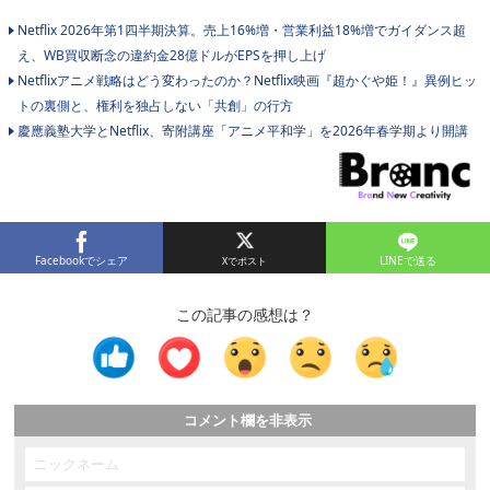
Netflix 2026年第1四半期決算。売上16%増・営業利益18%増でガイダンス超
え、WB買収断念の違約金28億ドルがEPSを押し上げ
Netflixアニメ戦略はどう変わったのか？Netflix映画『超かぐや姫！』異例ヒッ
トの裏側と、権利を独占しない「共創」の行方
慶應義塾大学とNetflix、寄附講座「アニメ平和学」を2026年春学期より開講
Facebookでシェア
LINEで送る
この記事の感想は？
コメント欄を非表示