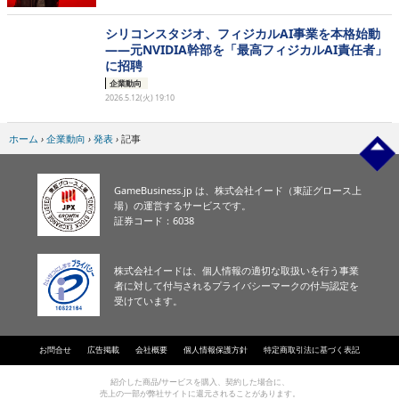
シリコンスタジオ、フィジカルAI事業を本格始動
——元NVIDIA幹部を「最高フィジカルAI責任者」
に招聘
企業動向
2026.5.12(火) 19:10
ホーム
›
企業動向
›
発表
›
記事
GameBusiness.jp は、株式会社イード（東証グロース上
場）の運営するサービスです。
証券コード：6038
株式会社イードは、個人情報の適切な取扱いを行う事業
者に対して付与されるプライバシーマークの付与認定を
受けています。
お問合せ
広告掲載
会社概要
個人情報保護方針
特定商取引法に基づく表記
紹介した商品/サービスを購入、契約した場合に、
売上の一部が弊社サイトに還元されることがあります。