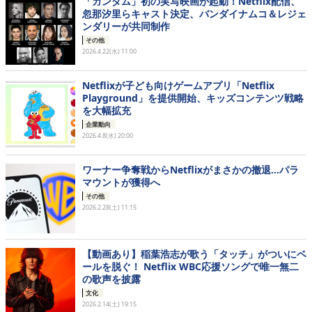
「ガンダム」初の実写映画が起動！Netflix配信、
忽那汐里らキャスト決定、バンダイナムコ＆レジェ
ンダリーが共同制作
その他
2026.4.22(水) 11:00
Netflixが子ども向けゲームアプリ「Netflix
Playground」を提供開始、キッズコンテンツ戦略
を大幅拡充
企業動向
2026.4.8(水) 20:00
ワーナー争奪戦からNetflixがまさかの撤退…パラ
マウントが獲得へ
その他
2026.2.28(土) 11:15
【動画あり】稲葉浩志が歌う「タッチ」がついにベ
ールを脱ぐ！ Netflix WBC応援ソングで唯一無二
の歌声を披露
文化
2026.2.14(土) 19:15