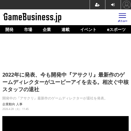
開発
市場
企業
連載
イベント
eスポーツ
ホーム
ゲーム開発
市場
マネタイズ
2022年に発表、今も開発中『アサクリ』最新作のゲ
企業動向
ームディレクターがユービーアイを去る。相次ぐ中核
スタッフの退社
人材育成
開発中の『アサクリ』最新作のゲームディレクターが退社を発表。
産業政策
企業動向
人事
2026.4.28（火） 11:45
連載
イベント/セミナー