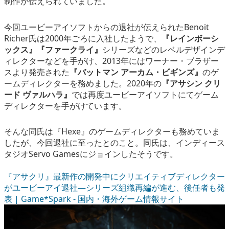
制作が伝えられていました。
今回ユービーアイソフトからの退社が伝えられたBenoit
Richer氏は2000年ごろに入社したようで、
『レインボーシ
ックス』『ファークライ』
シリーズなどのレベルデザインデ
ィレクターなどを手がけ、2013年にはワーナー・ブラザー
スより発売された
『バットマン アーカム・ビギンズ』
のゲ
ームディレクターを務めました。2020年の
『アサシン クリ
ード ヴァルハラ』
では再度ユービーアイソフトにてゲーム
ディレクターを手がけています。
そんな同氏は『Hexe』のゲームディレクターも務めていま
したが、今回退社に至ったとのこと。同氏は、インディース
タジオServo Gamesにジョインしたそうです。
『アサクリ』最新作の開発中にクリエイティブディレクター
がユービーアイ退社―シリーズ組織再編が進む、後任者も発
表 | Game*Spark - 国内・海外ゲーム情報サイト