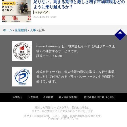
足りない。高まる期待と厳しさ増す市場環境をどの
ように乗り越えるか？
マネタイズ
2026.4.25(土) 17:30
ホーム
›
企業動向
›
人事
›
記事
GameBusiness.jp は、株式会社イード（東証グロース上
場）の運営するサービスです。
証券コード：6038
株式会社イードは、個人情報の適切な取扱いを行う事業
者に対して付与されるプライバシーマークの付与認定を
受けています。
お問合せ
広告掲載
会社概要
個人情報保護方針
特定商取引法に基づく表記
紹介した商品/サービスを購入、契約した場合に、
売上の一部が弊社サイトに還元されることがあります。
当サイトに掲載の記事・見出し・写真・画像の無断転載を禁じます。
Copyright © 2026 IID, Inc.