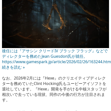
後任には『アサシン クリードIV ブラック フラッグ』などで
ディレクターを務めたJean Guesdon氏が就任。
https://www.gamespark.jp/article/2026/02/26/163244.htm
続きを読む »
なお、2026年2月には『Hexe』のクリエイティブディレク
ターを務めていたClint Hocking氏もユービーアイソフトを
退社しています。『Hexe』開発を手がける中核スタッフが
相次いで去っている現状、同作の今後の行方が注目されま
す。