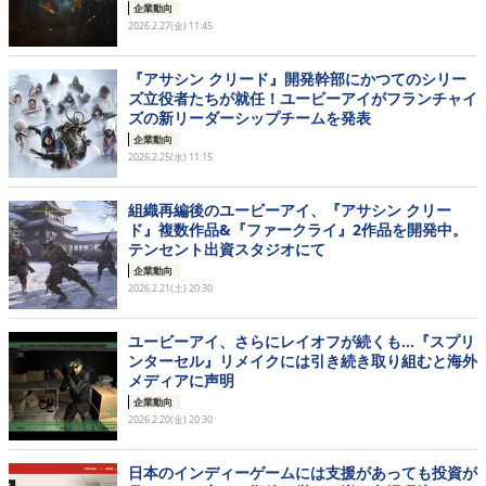
企業動向
2026.2.27(金) 11:45
『アサシン クリード』開発幹部にかつてのシリー
ズ立役者たちが就任！ユービーアイがフランチャイ
ズの新リーダーシップチームを発表
企業動向
2026.2.25(水) 11:15
組織再編後のユービーアイ、『アサシン クリー
ド』複数作品&『ファークライ』2作品を開発中。
テンセント出資スタジオにて
企業動向
2026.2.21(土) 20:30
ユービーアイ、さらにレイオフが続くも…『スプリ
ンターセル』リメイクには引き続き取り組むと海外
メディアに声明
企業動向
2026.2.20(金) 20:30
日本のインディーゲームには支援があっても投資が