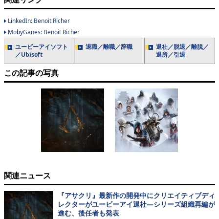
LinkedIn: Benoit Richer
MobyGanes: Benoit Richer
ユービーアイソフト
退職／離職／辞職
退社／脱退／離脱／
／Ubisoft
退所／引退
この記事の写真
関連ニュース
『アサクリ』最新作の開発中にクリエイティブディ
レクターがユービーアイ退社―シリーズ組織再編が
進む、後任者も発表