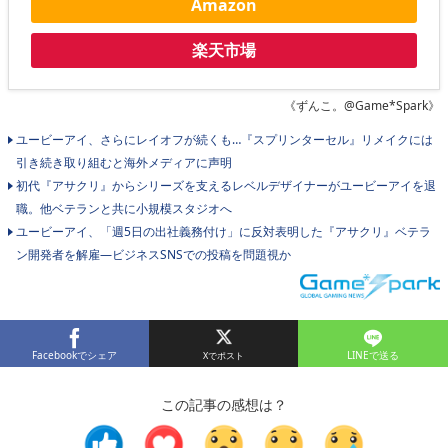
Amazon
楽天市場
《ずんこ。@Game*Spark》
ユービーアイ、さらにレイオフが続くも…『スプリンターセル』リメイクには
引き続き取り組むと海外メディアに声明
初代『アサクリ』からシリーズを支えるレベルデザイナーがユービーアイを退
職。他ベテランと共に小規模スタジオへ
ユービーアイ、「週5日の出社義務付け」に反対表明した『アサクリ』ベテラ
ン開発者を解雇―ビジネスSNSでの投稿を問題視か
Facebookでシェア
LINEで送る
この記事の感想は？