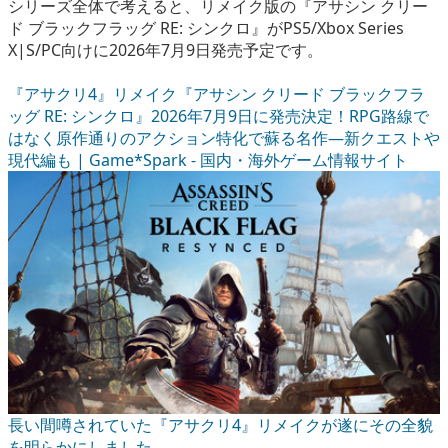
シリーズ全体で考えると、リメイク版の『アサシン クリー
ド ブラックフラッグ RE: シンクロ』がPS5/Xbox Series
X|S/PC向けに2026年7月9日発売予定です。
『アサクリ4』リメイク『アサシン クリード ブラックフラ
ッグ RE: シンクロ』2026年7月9日に発売決定！RPG路線で
はなく原作通りのアクション特化で蘇る名作―新クエストや
現代編も | Game*Spark - 国内・海外ゲーム情報サイト
長い間噂されていた『アサクリ4』リメイクが遂にその全貌
を明らかにしました。