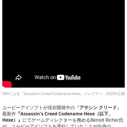
eスポーツ
IGNによる『Assassin's Creed Codename Hexe』トレイラー。2022年公開
ユービーアイソフトが現在開発中の『
アサシン クリード
』
最新作
『Assassin's Creed Codename Hexe（以下、
Hexe）』
にてゲームディレクターを務める
Benoit Richer氏
が、ユービーアイソフトを退社していたことが
自身の