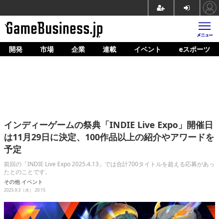
開発
市場
企業
連載
イベント
eスポーツ
ホーム
ゲーム開発
市場
マネタイズ
インディーゲームの祭典「INDIE Live Expo」開催日
企業動向
は11月29日に決定、100作品以上の紹介やアワードを
予定
人材育成
前回の「INDIE Live Expo 2025.4.13」では合計700タイトルを超える応募があっ
産業政策
たとのことです。
その他
イベント
連載
2025.9.3（水） 20:15
イベント/セミナー