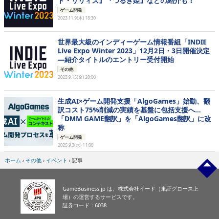
ド・リリィズ』『つるぎ姫』などの紹介も！
ゲーム開発
2023.11.9(木) 18:30
世界最大級のインディーゲーム情報番組「INDIE
Live Expo Winter 2023」12月2日・3日開催決定
―紹介タイトルのエントリー受付開始
その他
2023.9.15(金) 20:00
生成AI×ゲーム開発支援「AlgoGames」始動、翻
訳コスト75%削減の実績を基盤に包括支援へ…
「DMM GAME翻訳」を「AlgoGames翻訳」に改
称
ゲーム開発
2025.9.3(水) 11:00
ホーム
›
その他
›
イベント
›
記事
GameBusiness.jp は、株式会社イード（東証グロース上
場）の運営するサービスです。
証券コード：6038