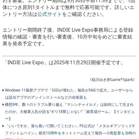
わず募集。エントリー期間は9月30日午前11:59までで、1団
体につき原則1タイトルまで無料で応募可能です。詳しいエ
ントリー方法は
公式サイト
をご確認ください。
エントリー期間終了後、INDIE Live Expo事務局による登録
情報の確認・審査を行い審査後、10月中旬をめどに審査結
果を発表予定です。
「INDIE Live Expo」は2025年11月29日開催予定です。
《稲川ゆき@Game*Spark》
Windows 11最新アプデで「SSDが壊れた」報告がSNSで拡大。ユーザーから
は該当アプデのアンインストールなどの自衛策も
構想9年、数々のトラブル乗り越え『マシンチャイルド』は如何にして生まれ
たのか。大槍葦人氏が語る“ギリ18禁じゃない”「娘育成ゲーム」【インタビュ
ー】
「いいですか、落ち着いて聞いてください」PS公式が『メタルギアソリッドV
ファントムペイン』発売10周年をネットミーム交えて報告―小島監督も当時の