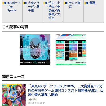
eスポーツ
大会／リ
学生／小
テレビ東
電通
／e-
ーグ／選
学生／中
京
Sports
手権
学生／高
校生／大
学生
この記事の写真
関連ニュース
「東京eスポーツフェスタ2026」、大賞賞金300万
円の対戦型ゲーム開発コンテスト初開催が決定…出
展企業の募集も開始
その他
2025.8.7(木) 20:45