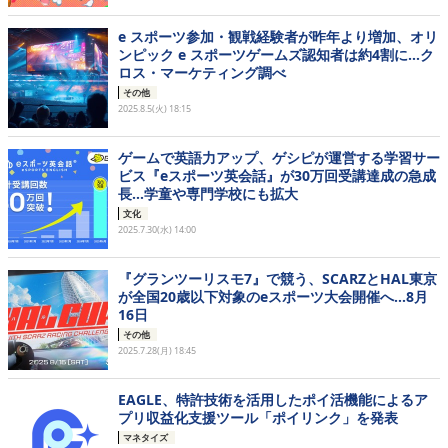
e スポーツ参加・観戦経験者が昨年より増加、オリ
ンピック e スポーツゲームズ認知者は約4割に…ク
ロス・マーケティング調べ
その他
2025.8.5(火) 18:15
ゲームで英語力アップ、ゲシピが運営する学習サー
ビス『eスポーツ英会話』が30万回受講達成の急成
長…学童や専門学校にも拡大
文化
2025.7.30(水) 14:00
『グランツーリスモ7』で競う、SCARZとHAL東京
が全国20歳以下対象のeスポーツ大会開催へ…8月
16日
その他
2025.7.28(月) 18:45
EAGLE、特許技術を活用したポイ活機能によるア
プリ収益化支援ツール「ポイリンク」を発表
マネタイズ