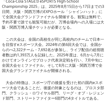
「Coca-Cola STAGE:0 eSPORTS High-School
eスポーツ
Championship 2025」は、2025年8月15日から17日までの3
日間、大阪・関西万博のEXPOホール「シャインハット」に
て全国大会グランドファイナルを開催する。観覧は無料で、
予約不要で誰でも観覧可能だが、万博会場内への入場には大
阪・関西万博入場チケットが必要となる。
この大会は、全国の高校生が同じ高校内のチームで日本一
を目指すeスポーツ大会。2024年の第6回大会では、全国か
らのべ2,322チーム・7,692名が参加し、ライブ配信の総視聴
者数は約1,393万人を記録した。2025年度は、6月から7月に
かけてオンラインでブロック代表決定戦を行い、7月中旬に
全国大会セミファイナル、そして8月に大阪・関西万博で全
国大会グランドファイナルが開催される。
大会の特徴は、スポーツ庁の後援を受けた初の国内eスポ
ーツ大会であることだ。後援の対象となるのは、ブロスタ部
門、クラッシュ・ロワイヤル部門、リーグ・オブ・レジェン
ド部門、ストリートファイター6部門の4タイトルである。