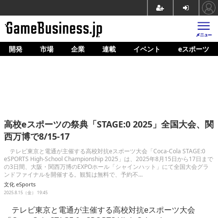
開発
市場
企業
連載
イベント
eスポーツ
ホーム
ゲーム開発
市場
マネタイズ
高校eスポーツの祭典「STAGE:0 2025」全国大会、関
企業動向
西万博で8/15-17
人材育成
テレビ東京と電通が主催する高校対抗eスポーツ大会「Coca-Cola STAGE:0
eSPORTS High-School Championship 2025」は、2025年8月15日から17日まで
の3日間、大阪・関西万博のEXPOホール「シャインハット」にて全国大会グラ
産業政策
ンドファイナルを開催する。観覧は無料で、予約不…
文化
eSports
連載
2025.8.15（金） 19:45
イベント/セミナー
テレビ東京と電通が主催する高校対抗eスポーツ大会