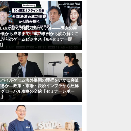
KLabが語る外部決済のリアル――導入の舞
台裏から成果まで、成功事例から読み解くこ
れからのゲームビジネス【6/4セミナー開
催】
モバイルゲーム海外展開の障壁をいかに突破
するか―政策・市場・決済インフラから紐解
くグローバル攻略の全貌【セミナーレポー
ト】