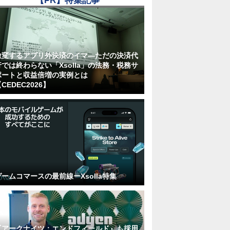
【PR】特集記事
激変するアプリ外決済のイマ―ただの決済代
行では終わらない「Xsolla」の法務・税務サ
ポートと収益倍増の実例とは
CEDEC2026】
ゲームコマースの最前線ーXsolla特集
『アークナイツ：エンドフィールド』も採用