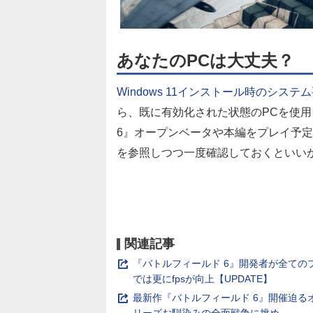
あなたのPCは大丈夫？
Windows 11インストール時のシステ
ら、既に有効化された状態のPCを使
6』オープンベータや本編をプレイ予
を参照しつつ一度確認しておくといい
関連記事
『バトルフィールド 6』開発者が全ての
では更にfpsが向上【UPDATE】
最新作『バトルフィールド 6』開催迫
リーズお馴染みの全面戦争に挑め