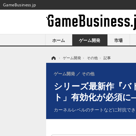
GameBusiness.jp
ホーム
ゲーム開発
市場
ホーム
›
ゲーム開発
›
その他
›
記事
ゲーム開発
その他
シリーズ最新作『バト
ト」有効化が必須に
カーネルレベルのチートなどに対抗でき