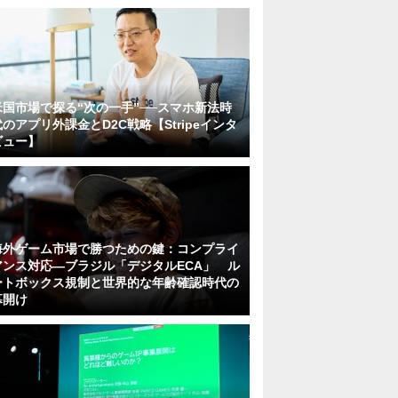
米国市場で探る“次の一手”──スマホ新法時
代のアプリ外課金とD2C戦略【Stripeインタ
ビュー】
海外ゲーム市場で勝つための鍵：コンプライ
アンス対応—ブラジル「デジタルECA」 ル
ートボックス規制と世界的な年齢確認時代の
幕開け