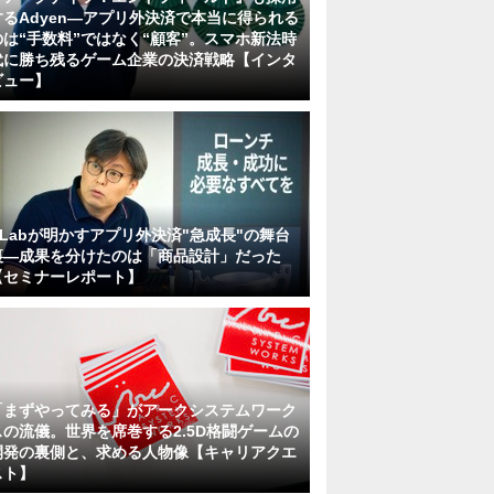
するAdyen―アプリ外決済で本当に得られる
のは“手数料”ではなく“顧客”。スマホ新法時
代に勝ち残るゲーム企業の決済戦略【インタ
ビュー】
KLabが明かすアプリ外決済"急成長"の舞台
裏―成果を分けたのは「商品設計」だった
【セミナーレポート】
「まずやってみる」がアークシステムワーク
スの流儀。世界を席巻する2.5D格闘ゲームの
開発の裏側と、求める人物像【キャリアクエ
スト】