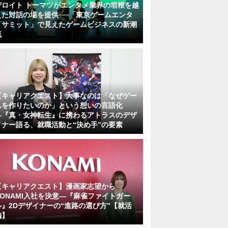
デロイト トーマツがエンタメ業界の垣根を越
えた対話の場を提供──「東京ゲームエンタ
メサミット」で見えたゲームビジネスの新潮
流
【キャリアクエスト】大事なのは「なぜゲー
ムを作りたいのか」という想いの言語化
―『真・女神転生』に携わるアトラスのデザ
イナー語る、就職活動と“決め手”の要素
【キャリアクエスト】漫画家志望から
KONAMI入社を決意―『麻雀ファイトガー
ル』2Dデザイナーの“進路の選び方”【就活
編】