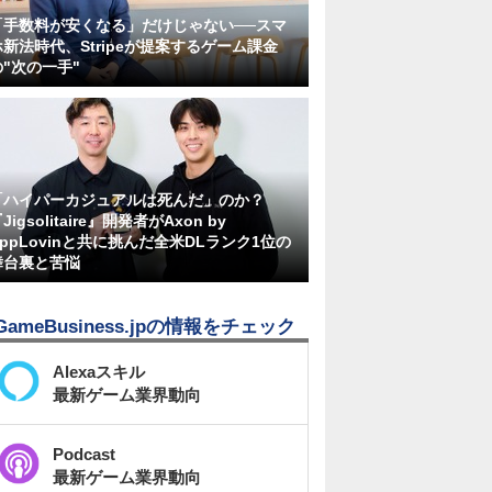
「手数料が安くなる」だけじゃない──スマ
ホ新法時代、Stripeが提案するゲーム課金
の"次の一手"
「ハイパーカジュアルは死んだ」のか？
Jigsolitaire』開発者がAxon by
AppLovinと共に挑んだ全米DLランク1位の
舞台裏と苦悩
GameBusiness.jpの情報をチェック
Alexaスキル
最新ゲーム業界動向
Podcast
最新ゲーム業界動向