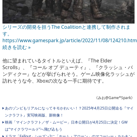
シリーズの開発を担うThe Coalitionと連携して制作されま
す。
https://www.gamespark.jp/article/2022/11/08/124210.htm
続きを読む »
他に望まれているタイトルといえば、『The Elder
Scrolls』、『コール オブ デューティ』、『クラッシュ・バ
ンディクー』などが挙げられそう。ゲーム映像化ラッシュが
訪れそうな今、Xboxの次なる一手に期待です。
《みお@Game*Spark》
あのゾンビもリアルになってキモかわいい！？2025年4月25日公開迫る『マイ
ンクラフト』実写映画版、新映像！
映画「マインクラフト／ザ・ムービー」日本公開日が4月25日に決定！GW
は“マイクラワールド”へ飛び込もう
ドラマ「Fallout」シーズン2に「ホーム・アローン」のマコーレー・カルキン