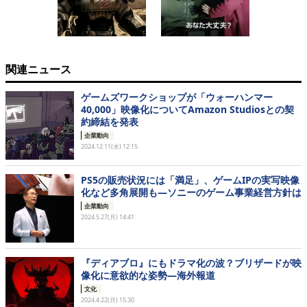
関連ニュース
ゲームズワークショップが「ウォーハンマー
40,000」映像化についてAmazon Studiosとの契
約締結を発表
企業動向
2024.12.11(水) 12:15
PS5の販売状況には「満足」、ゲームIPの実写映像
化など多角展開も―ソニーのゲーム事業経営方針は
企業動向
2024.5.27(月) 14:41
『ディアブロ』にもドラマ化の波？ブリザードが映
像化に意欲的な姿勢―海外報道
文化
2024.4.22(月) 15:30