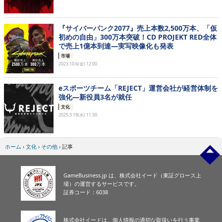
『サイバーパンク2077』売上本数2,500万本、「仮
初めの自由」300万本突破！CD PROJEKT RED全体
で売上1億本到達―実写映像化も発表
市場
2023.10.6(金) 12:00
eスポーツチーム「REJECT」運営会社が経営体制を
強化―新役員3名が就任
文化
2025.3.19(水) 11:30
ホーム
›
文化
›
その他
›
記事
GameBusiness.jp は、株式会社イード（東証グロース上
場）の運営するサービスです。
証券コード：6038
株式会社イードは、個人情報の適切な取扱いを行う事業