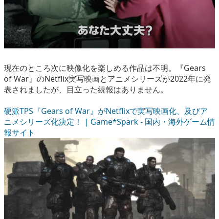
現在のところ次に映像化を楽しめる作品は不明。『Gears
of War』のNetflix実写映画とアニメシリーズが2022年に発
表されましたが、目立った続報はありません。
硬派TPS『Gears of War』がNetflixで実写映画化、及びア
ニメシリーズ化決定！ | Game*Spark - 国内・海外ゲーム情
報サイト