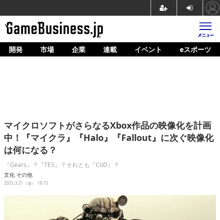
開発
市場
企業
連載
イベント
eスポーツ
ホーム
ゲーム開発
市場
マネタイズ
マイクロソフトがさらなるXbox作品の映像化を計画
企業動向
中！『マイクラ』『Halo』『Fallout』に次ぐ映像化
は何になる？
人材育成
『Gears』？『TES』？それとも『CoD』？
産業政策
文化
その他
2025.3.21（金） 18:15
連載
イベント/セミナー