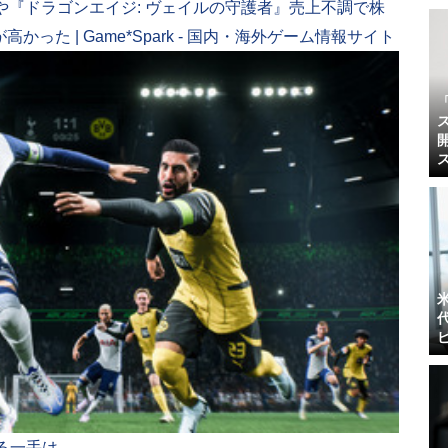
25』や『ドラゴンエイジ: ヴェイルの守護者』売上不調で株
た | Game*Spark - 国内・海外ゲーム情報サイト
次なる一手は。