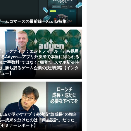
ゲームコマースの最前線ーXsolla特集
『アークナイツ：エンドフィールド』も採用
するAdyen―アプリ外決済で本当に得られる
のは“手数料”ではなく“顧客”。スマホ新法時
代に勝ち残るゲーム企業の決済戦略【インタ
ビュー】
KLabが明かすアプリ外決済"急成長"の舞台
裏―成果を分けたのは「商品設計」だった
【セミナーレポート】