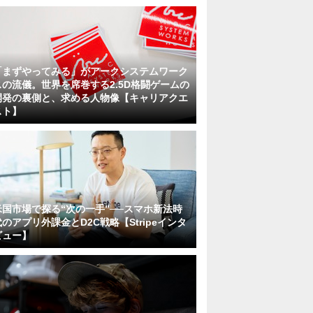
「まずやってみる」がアークシステムワーク
スの流儀。世界を席巻する2.5D格闘ゲームの
開発の裏側と、求める人物像【キャリアクエ
スト】
米国市場で探る“次の一手”──スマホ新法時
代のアプリ外課金とD2C戦略【Stripeインタ
ビュー】