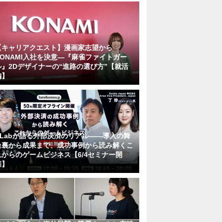
【キャリアクエスト】漫画家志望から
KONAMI入社を決意―『麻雀ファイトガー
ル』2Dデザイナーの“進路の選び方”【就活
編】
KLabが語る外部決済のリアル――導入の舞
台裏から成果まで、成功事例から読み解くこ
れからのゲームビジネス【6/4セミナー開
催】