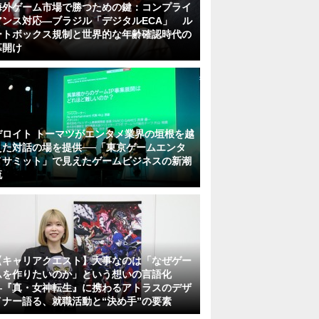
海外ゲーム市場で勝つための鍵：コンプライ
アンス対応—ブラジル「デジタルECA」 ル
ートボックス規制と世界的な年齢確認時代の
幕開け
デロイト トーマツがエンタメ業界の垣根を越
えた対話の場を提供──「東京ゲームエンタ
メサミット」で見えたゲームビジネスの新潮
流
【キャリアクエスト】大事なのは「なぜゲー
ムを作りたいのか」という想いの言語化
―『真・女神転生』に携わるアトラスのデザ
イナー語る、就職活動と“決め手”の要素