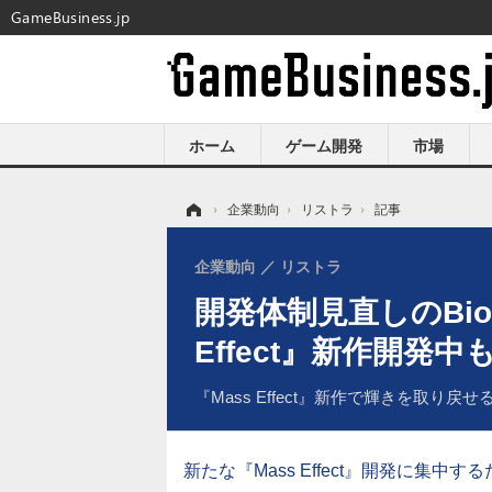
GameBusiness.jp
ホーム
ゲーム開発
市場
ホーム
›
企業動向
›
リストラ
›
記事
企業動向
リストラ
開発体制見直しのBio
Effect』新作開発中
『Mass Effect』新作で輝きを取り戻せ
新たな『Mass Effect』開発に集中