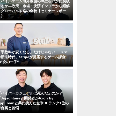
モバイルゲーム海外展開の障壁をいかに突破
するか―政策・市場・決済インフラから紐解
くグローバル攻略の全貌【セミナーレポー
ト】
「手数料が安くなる」だけじゃない──スマ
ホ新法時代、Stripeが提案するゲーム課金
の"次の一手"
「ハイパーカジュアルは死んだ」のか？
Jigsolitaire』開発者がAxon by
AppLovinと共に挑んだ全米DLランク1位の
舞台裏と苦悩