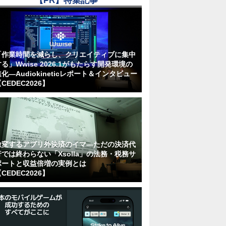
【PR】特集記事
「作業時間を減らし、クリエイティブに集中
る」Wwise 2026.1がもたらす開発環境の
化―Audiokineticレポート＆インタビュー
CEDEC2026】
激変するアプリ外決済のイマ―ただの決済代
行では終わらない「Xsolla」の法務・税務サ
ポートと収益倍増の実例とは
CEDEC2026】