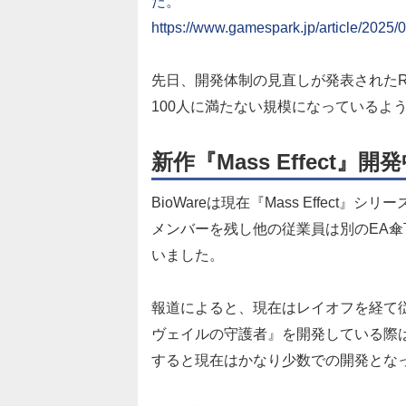
た。
https://www.gamespark.jp/article/2025/
先日、開発体制の見直しが発表されたRP
100人に満たない規模になっているよ
新作『Mass Effect』
BioWareは現在『Mass Effec
メンバーを残し他の従業員は別のEA
いました。
報道によると、現在はレイオフを経て従
ヴェイルの守護者』を開発している際は
すると現在はかなり少数での開発とな