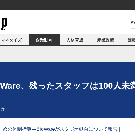
マネタイズ
企業動向
人材育成
産業政策
連
Ware、残ったスタッフは100人未満
も
るか。
するための体制構築―BioWareがスタジオ動向について報告 |