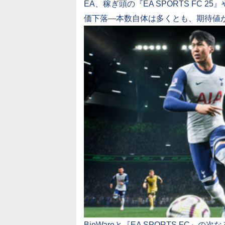
EA、稼ぎ頭の『EA SPORTS FC 
価下落―本数自体は多くとも、期待値が高かっ
BioWareと『EA SPORTS FC』の