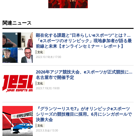
関連ニュース
顕在化する課題と”日本らしいeスポーツ”とは？…
「eスポーツのオリンピック」現地参加者が語る最
前線と未来【オンラインセミナー・レポート】
文化
2023.10.19(木) 17:00
2026年アジア競技大会、eスポーツが正式競技に…
名古屋市で開催予定
文化
2023.7.10(月) 19:00
『グランツーリスモ7』がオリンピックeスポーツ
シリーズの競技種目に採用。6月にシンガポールで
決勝大会
文化
2023.3.3(金) 13:30