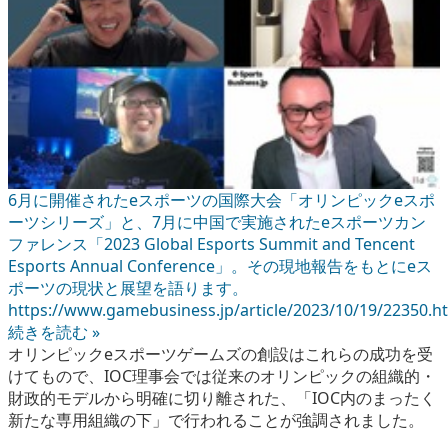
6月に開催されたeスポーツの国際大会「オリンピックeスポ
ーツシリーズ」と、7月に中国で実施されたeスポーツカン
ファレンス「2023 Global Esports Summit and Tencent
Esports Annual Conference」。その現地報告をもとにeス
ポーツの現状と展望を語ります。
https://www.gamebusiness.jp/article/2023/10/19/22350.h
続きを読む »
オリンピックeスポーツゲームズの創設はこれらの成功を受
けてもので、IOC理事会では従来のオリンピックの組織的・
財政的モデルから明確に切り離された、「IOC内のまったく
新たな専用組織の下」で行われることが強調されました。