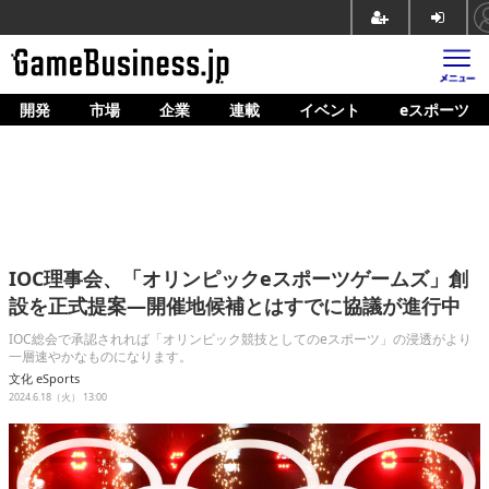
開発
市場
企業
連載
イベント
eスポーツ
ホーム
ゲーム開発
市場
マネタイズ
IOC理事会、「オリンピックeスポーツゲームズ」創
企業動向
設を正式提案―開催地候補とはすでに協議が進行中
人材育成
IOC総会で承認されれば「オリンピック競技としてのeスポーツ」の浸透がより
一層速やかなものになります。
産業政策
文化
eSports
2024.6.18（火） 13:00
連載
イベント/セミナー