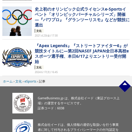
史上初のオリンピック公式ライセンスe-Sportsイ
ベント「オリンピックバーチャルシリーズ」開催
―『パワプロ』『グランツーリスモ』などが競技に
選出
文化
2021.4.23(金) 17:30
『Apex Legends』『ストリートファイター6』が
競技タイトルに―第2回NASEF JAPAN全日本高校e
スポーツ選手権、本日6/17よりエントリー受付開
始
文化
2024.6.17(月) 16:45
ホーム
›
文化
›
eSports
›
記事
GameBusiness.jp は、株式会社イード（東証グロース上
場）の運営するサービスです。
証券コード：6038
株式会社イードは、個人情報の適切な取扱いを行う事業
者に対して付与されるプライバシーマークの付与認定を