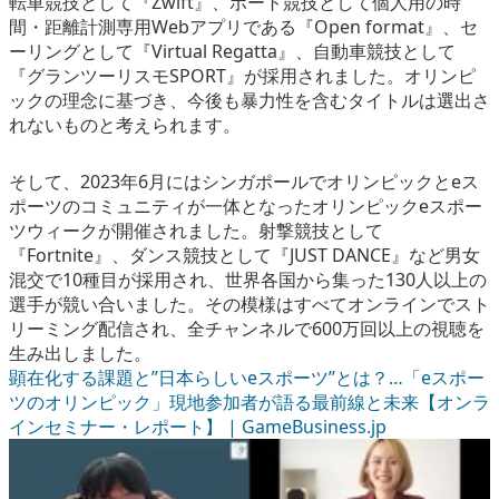
転車競技として『Zwift』、ボート競技として個人用の時
間・距離計測専用Webアプリである『Open format』、セ
ーリングとして『Virtual Regatta』、自動車競技として
『グランツーリスモSPORT』が採用されました。オリンピ
ックの理念に基づき、今後も暴力性を含むタイトルは選出さ
れないものと考えられます。
そして、2023年6月にはシンガポールでオリンピックとeス
ポーツのコミュニティが一体となったオリンピックeスポー
ツウィークが開催されました。射撃競技として
『Fortnite』、ダンス競技として『JUST DANCE』など男女
混交で10種目が採用され、世界各国から集った130人以上の
選手が競い合いました。その模様はすべてオンラインでスト
リーミング配信され、全チャンネルで600万回以上の視聴を
生み出しました。
顕在化する課題と”日本らしいeスポーツ”とは？…「eスポー
ツのオリンピック」現地参加者が語る最前線と未来【オンラ
インセミナー・レポート】 | GameBusiness.jp