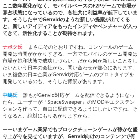
ここ数年変化がなく、モバイルベースのF2Pゲームで市場が
寡占状態になっているので、各社共に利益率が低下していま
す。そうした中でGenvidのような新しい提案が出てくる
と、新しいアイディアをもったインディやベンチャーが入っ
てきて、活性化することが期待されます。
ナボク氏
まさにそのとおりですね。コンソールのゲーム
開発は時間がかかりすぎる。一方でモバイルのゲーム開発は
市場が飽和状態で成功しづらい。だから何か新しいことをし
たいという日本の会社から、問い合わせが熱心にあります。
いま複数の日本企業がGenvid対応ゲームのプロトタイプを
開発しているのも、そうした背景があります。
中嶋氏
誰もがGenvid対応ゲームを配信できるようになっ
たら、ユーザーが『SpaceSweeper』のMODやエクステン
ションを作って、自由に配信できるようにしたいですね。そ
うなると、絶対にもりあがりますから。
ーーいまゲーム業界でもブロックチェーンゲームが静かな盛
り上がりを見せていますが、Genvid向けのコンテンツで何