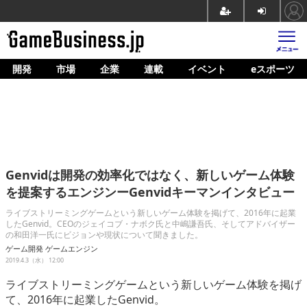
開発
市場
企業
連載
イベント
eスポーツ
ホーム
ゲーム開発
市場
マネタイズ
Genvidは開発の効率化ではなく、新しいゲーム体験
企業動向
を提案するエンジンーGenvidキーマンインタビュー
人材育成
ライブストリーミングゲームという新しいゲーム体験を掲げて、2016年に起業
したGenvid。CEOのジェイコブ・ナボク氏と中嶋謙吾氏、そしてアドバイザー
の和田洋一氏にビジョンや現状について聞きました。
産業政策
ゲーム開発
ゲームエンジン
2019.4.3（水） 12:00
連載
ライブストリーミングゲームという新しいゲーム体験を掲げ
イベント/セミナー
て、2016年に起業したGenvid。