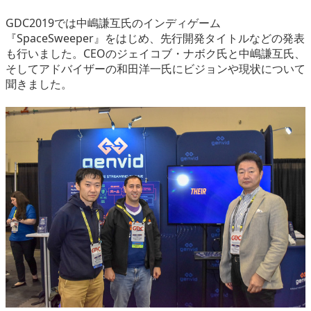
eスポーツ
GDC2019では中嶋謙互氏のインディゲーム
『SpaceSweeper』をはじめ、先行開発タイトルなどの発表
も行いました。CEOのジェイコブ・ナボク氏と中嶋謙互氏、
そしてアドバイザーの和田洋一氏にビジョンや現状について
聞きました。