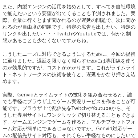
また、内製エンジンの活用を始めとして、すべてを自社環境
で揃えたいという要望が出てくることも予測されました。実
際、企業に行くとまず聞かれるのが遅延の問題で、次に聞か
れるのが自由度の問題です。特定の広告を出したい、特定の
リンクを出したい・・・TwitchやYoutubeでは、何かと制
限があることも少なくないですからね。
こうしたニーズに対応できるようにするために、今回の提携
に至りました。遅延を限りなく減らすためには専用線を使う
のが効果的ですが、コストがかかります。これがライムライ
ト・ネットワークスの技術を使うと、遅延をかなり押さえ込
めます。
実際、Genvidとライムライトの技術を組み合わせると、誰
でも手軽にブラウザ上でゲーム実況サービスを作ることが可
能です。ブラウザ上で配信先をTwitchやYoutubeから、そ
うした専用サイトにワンクリックで切り替えることもできま
す。ゲームエンジンでゲームを作ると、マルチプラットフォ
ーム対応が簡単にできるじゃないですか。Genvid対応ゲー
ムの配信先サイト対応も、それくらい手軽なものにしたいで