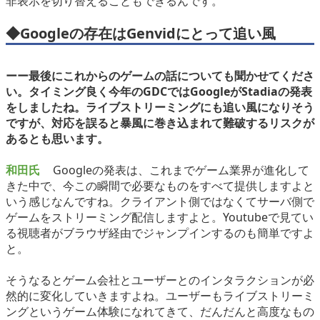
非表示を切り替えることもできるんです。
◆Googleの存在はGenvidにとって追い風
ーー最後にこれからのゲームの話についても聞かせてくださ
い。タイミング良く今年のGDCではGoogleがStadiaの発表
をしましたね。ライブストリーミングにも追い風になりそう
ですが、対応を誤ると暴風に巻き込まれて難破するリスクが
あるとも思います。
和田氏
Googleの発表は、これまでゲーム業界が進化して
きた中で、今この瞬間で必要なものをすべて提供しますよと
いう感じなんですね。クライアント側ではなくてサーバ側で
ゲームをストリーミング配信しますよと。Youtubeで見てい
る視聴者がブラウザ経由でジャンプインするのも簡単ですよ
と。
そうなるとゲーム会社とユーザーとのインタラクションが必
然的に変化していきますよね。ユーザーもライブストリーミ
ングというゲーム体験になれてきて、だんだんと高度なもの