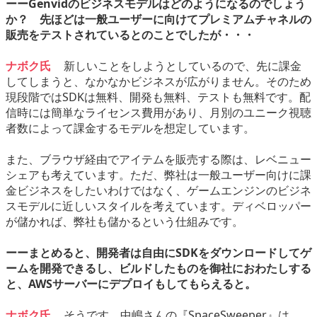
ーーGenvidのビジネスモデルはどのようになるのでしょう
か？ 先ほどは一般ユーザーに向けてプレミアムチャネルの
販売をテストされているとのことでしたが・・・
ナボク氏
新しいことをしようとしているので、先に課金
してしまうと、なかなかビジネスが広がりません。そのため
現段階ではSDKは無料、開発も無料、テストも無料です。配
信時には簡単なライセンス費用があり、月別のユニーク視聴
者数によって課金するモデルを想定しています。
また、ブラウザ経由でアイテムを販売する際は、レベニュー
シェアも考えています。ただ、弊社は一般ユーザー向けに課
金ビジネスをしたいわけではなく、ゲームエンジンのビジネ
スモデルに近しいスタイルを考えています。ディベロッパー
が儲かれば、弊社も儲かるという仕組みです。
ーーまとめると、開発者は自由にSDKをダウンロードしてゲ
ームを開発できるし、ビルドしたものを御社におわたしする
と、AWSサーバーにデプロイもしてもらえると。
ナボク氏
そうです。中嶋さんの『SpaceSweeper』は、