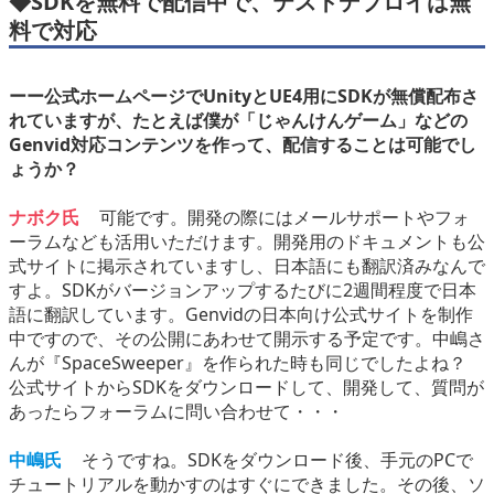
◆SDKを無料で配信中で、テストデプロイは無
料で対応
ーー公式ホームページでUnityとUE4用にSDKが無償配布さ
れていますが、たとえば僕が「じゃんけんゲーム」などの
Genvid対応コンテンツを作って、配信することは可能でし
ょうか？
ナボク氏
可能です。開発の際にはメールサポートやフォ
ーラムなども活用いただけます。開発用のドキュメントも公
式サイトに掲示されていますし、日本語にも翻訳済みなんで
すよ。SDKがバージョンアップするたびに2週間程度で日本
語に翻訳しています。Genvidの日本向け公式サイトを制作
中ですので、その公開にあわせて開示する予定です。中嶋さ
んが『SpaceSweeper』を作られた時も同じでしたよね？
公式サイトからSDKをダウンロードして、開発して、質問が
あったらフォーラムに問い合わせて・・・
中嶋氏
そうですね。SDKをダウンロード後、手元のPCで
チュートリアルを動かすのはすぐにできました。その後、ソ