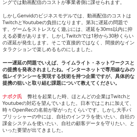
ングでは動画配信のコストが事業者側に課せられます。
しかしGenvidのビジネスモデルでは、動画配信のコストは
TwitchとYoutubeの負担になります。第3に遅延の問題で
す。ゲームをストレスなく遊ぶには、遅延を30ms以内に抑
える必要があります。しかしTwitchでは1秒から30秒くらい
の遅延が発生します。そこで直接的ではなく、間接的なイン
タラクションで楽しめるものにしました。
ーー遅延の問題でいえば、ライムライト・ネットワークスと
の提携を発表されましたね。インターネットで専用線なみの
低レイテンシーを実現する技術を持つ企業ですが、具体的な
提携の狙いと取り組む課題について教えてください。
ナボク氏
弊社を起業した時、ほとんどの企業はTwitchと
Youtubeの対応を望んでいました。日本ではこれに加えて、
時々OpenRecの名前が挙がったくらいです。しかし大手パ
ブリッシャーの中には、自社のインフラを使いたい、自社の
課金システムを使いたい、自社の顧客データを守りたい、と
いった要望が出てきました。