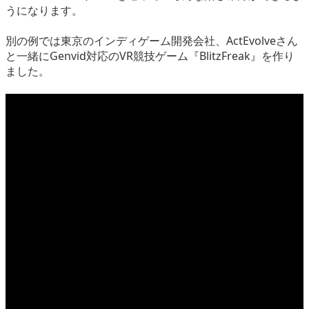
うになります。
別の例では東京のインディゲーム開発会社、ActEvolveさん
と一緒にGenvid対応のVR競技ゲーム『BlitzFreak』を作り
ました。