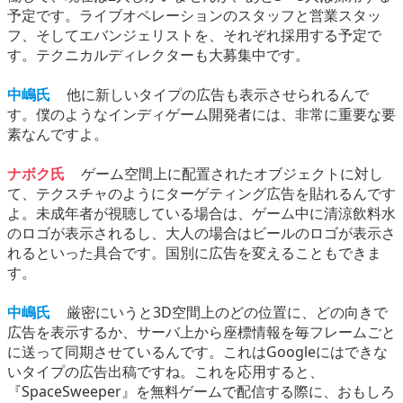
予定です。ライブオペレーションのスタッフと営業スタッ
フ、そしてエバンジェリストを、それぞれ採用する予定で
す。テクニカルディレクターも大募集中です。
中嶋氏
他に新しいタイプの広告も表示させられるんで
す。僕のようなインディゲーム開発者には、非常に重要な要
素なんですよ。
ナボク氏
ゲーム空間上に配置されたオブジェクトに対し
て、テクスチャのようにターゲティング広告を貼れるんです
よ。未成年者が視聴している場合は、ゲーム中に清涼飲料水
のロゴが表示されるし、大人の場合はビールのロゴが表示さ
れるといった具合です。国別に広告を変えることもできま
す。
中嶋氏
厳密にいうと3D空間上のどの位置に、どの向きで
広告を表示するか、サーバ上から座標情報を毎フレームごと
に送って同期させているんです。これはGoogleにはできな
いタイプの広告出稿ですね。これを応用すると、
『SpaceSweeper』を無料ゲームで配信する際に、おもしろ