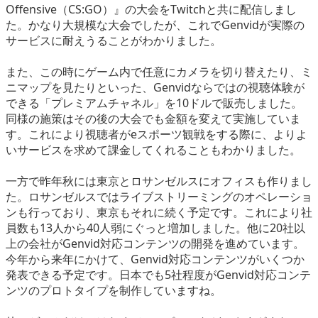
Offensive（CS:GO）』の大会をTwitchと共に配信しまし
た。かなり大規模な大会でしたが、これでGenvidが実際の
サービスに耐えうることがわかりました。
また、この時にゲーム内で任意にカメラを切り替えたり、ミ
ニマップを見たりといった、Genvidならではの視聴体験が
できる「プレミアムチャネル」を10ドルで販売しました。
同様の施策はその後の大会でも金額を変えて実施していま
す。これにより視聴者がeスポーツ観戦をする際に、よりよ
いサービスを求めて課金してくれることもわかりました。
一方で昨年秋には東京とロサンゼルスにオフィスも作りまし
た。ロサンゼルスではライブストリーミングのオペレーショ
ンも行っており、東京もそれに続く予定です。これにより社
員数も13人から40人弱にぐっと増加しました。他に20社以
上の会社がGenvid対応コンテンツの開発を進めています。
今年から来年にかけて、Genvid対応コンテンツがいくつか
発表できる予定です。日本でも5社程度がGenvid対応コンテ
ンツのプロトタイプを制作していますね。