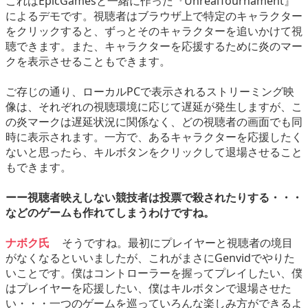
これはEpicGamesと一緒に作った『UnrealTournament』
によるデモです。視聴者はブラウザ上で特定のキャラクター
をクリックすると、ずっとそのキャラクターを追いかけて視
聴できます。また、キャラクターを応援するために炎のマー
クを表示させることもできます。
ご存じの通り、ローカルPCで表示されるストリーミング映
像は、それぞれの視聴環境に応じて遅延が発生しますが、こ
の炎マークは遅延状況に関係なく、どの視聴者の画面でも同
時に表示されます。一方で、あるキャラクターを応援したく
ないと思ったら、キルボタンをクリックして退場させること
もできます。
ーー視聴者映えしない競技者は投票で殺されたりする・・・
などのゲームも作れてしまうわけですね。
ナボク氏
そうですね。最初にプレイヤーと視聴者の境目
がなくなるといいましたが、これがまさにGenvidでやりた
いことです。僕はコントローラーを握ってプレイしたい、僕
はプレイヤーを応援したい、僕はキルボタンで退場させた
い・・・一つのゲームを巡っていろんな楽しみ方ができるよ