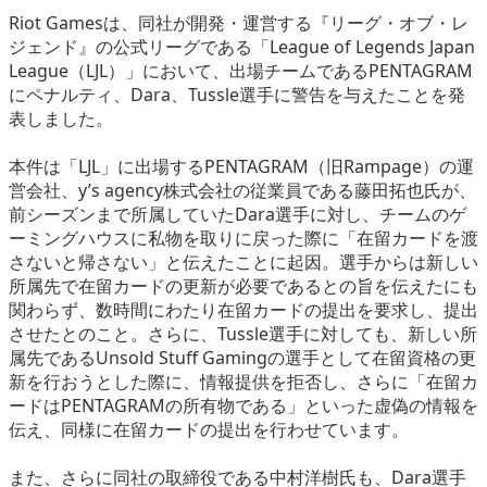
eスポーツ
Riot Gamesは、同社が開発・運営する『リーグ・オブ・レ
ジェンド』の公式リーグである「League of Legends Japan
League（LJL）」において、出場チームであるPENTAGRAM
にペナルティ、Dara、Tussle選手に警告を与えたことを発
表しました。
本件は「LJL」に出場するPENTAGRAM（旧Rampage）の運
営会社、y’s agency株式会社の従業員である藤田拓也氏が、
前シーズンまで所属していたDara選手に対し、チームのゲ
ーミングハウスに私物を取りに戻った際に「在留カードを渡
さないと帰さない」と伝えたことに起因。選手からは新しい
所属先で在留カードの更新が必要であるとの旨を伝えたにも
関わらず、数時間にわたり在留カードの提出を要求し、提出
させたとのこと。さらに、Tussle選手に対しても、新しい所
属先であるUnsold Stuff Gamingの選手として在留資格の更
新を行おうとした際に、情報提供を拒否し、さらに「在留カ
ードはPENTAGRAMの所有物である」といった虚偽の情報を
伝え、同様に在留カードの提出を行わせています。
また、さらに同社の取締役である中村洋樹氏も、Dara選手