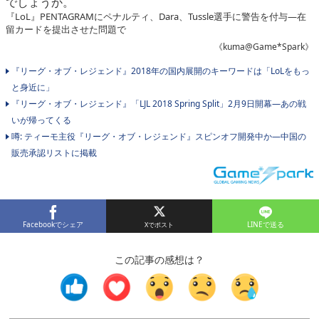
でしょうか。
『LoL』PENTAGRAMにペナルティ、Dara、Tussle選手に警告を付与―在
留カードを提出させた問題で
《kuma@Game*Spark》
『リーグ・オブ・レジェンド』2018年の国内展開のキーワードは「LoLをもっ
と身近に」
『リーグ・オブ・レジェンド』「LJL 2018 Spring Split」2月9日開幕―あの戦
いが帰ってくる
噂: ティーモ主役『リーグ・オブ・レジェンド』スピンオフ開発中か―中国の
販売承認リストに掲載
Facebookでシェア
LINEで送る
この記事の感想は？