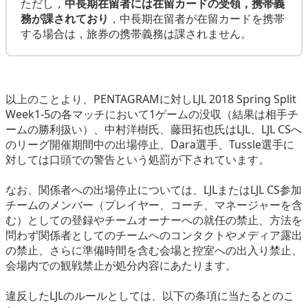
ただし，
中長期在留者には在留カードの受領，携帯義
務が課されており
，中長期在留者が在留カードを携帯
する場合は，旅券の携帯義務は課されません。
以上のことより、PENTAGRAMに対しLJL 2018 Spring Split
Week1-5の各マッチにおいて1ゲームの没収（結果は相手チ
ームの勝利扱い）、中村洋樹氏、藤田拓也氏はLJL、LJL CSへ
のリーグ開催期間中の出場停止、Dara選手、Tussle選手に
対しては口頭での警告という処罰が下されています。
なお、関係者への出場停止については、LJLまたはLJL CS参加
チームのメンバー（プレイヤー、コーチ、マネージャーを含
む）としての登録やチームオーナーへの就任の禁止、方法を
問わず関係者としてのチームへのコンタクトやメディア露出
の禁止、さらに準備時間を含む会場と控室への出入り禁止、
会場内での観戦禁止が処分内容にあたります。
違反したLJLのルールとしては、以下の条項に当たるとのこ