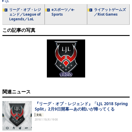
LJL
リーグ・オブ・レジ
eスポーツ／e-
ライアットゲームズ
ェンド／League of
Sports
／Riot Games
Legends／LoL
この記事の写真
関連ニュース
『リーグ・オブ・レジェンド』「LJL 2018 Spring
Split」2月9日開幕―あの戦いが帰ってくる
文化
2018.1.15(月) 19:00