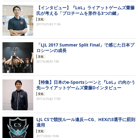
【インタビュー】『LoL』ライアットゲームズ齋藤
氏が考える「プロチームを形作る3つの鍵」
文化
2017.9.21(木) 11:36
「LJL 2017 Summer Split Final」で感じた日本プ
ロシーンの成長
文化
2017.8.28(月) 7:00
【特集】日本のe-Sportsシーンと『LoL』の向かう
先―ライアットゲームズ齋藤Dインタビュー
文化
2017.4.21(金) 17:00
LJL CSで競技ルール違反―CG、HEXの3選手に罰則
適用
文化
2017.3.9(木) 10:06