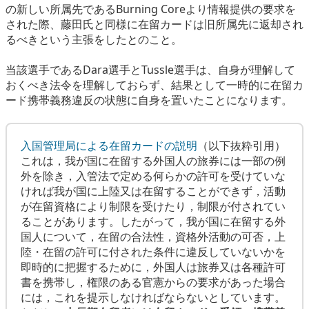
の新しい所属先であるBurning Coreより情報提供の要求を
された際、藤田氏と同様に在留カードは旧所属先に返却され
るべきという主張をしたとのこと。
当該選手であるDara選手とTussle選手は、自身が理解して
おくべき法令を理解しておらず、結果として一時的に在留カ
ード携帯義務違反の状態に自身を置いたことになります。
入国管理局による在留カードの説明
（以下抜粋引用）
これは，我が国に在留する外国人の旅券には一部の例
外を除き，入管法で定める何らかの許可を受けていな
ければ我が国に上陸又は在留することができず，活動
が在留資格により制限を受けたり，制限が付されてい
ることがあります。したがって，我が国に在留する外
国人について，在留の合法性，資格外活動の可否，上
陸・在留の許可に付された条件に違反していないかを
即時的に把握するために，外国人は旅券又は各種許可
書を携帯し，権限のある官憲からの要求があった場合
には，これを提示しなければならないとしています。