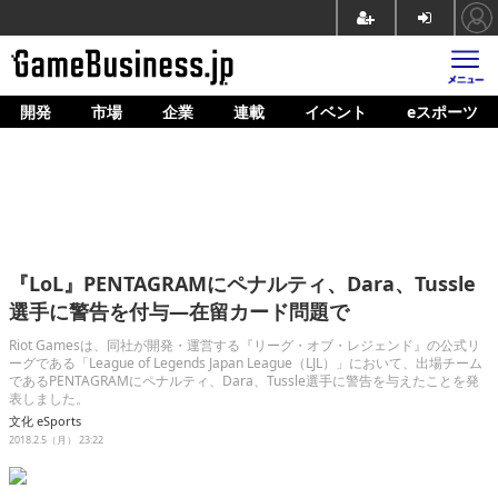
開発
市場
企業
連載
イベント
eスポーツ
ホーム
ゲーム開発
市場
マネタイズ
『LoL』PENTAGRAMにペナルティ、Dara、Tussle
企業動向
選手に警告を付与―在留カード問題で
人材育成
Riot Gamesは、同社が開発・運営する『リーグ・オブ・レジェンド』の公式リ
ーグである「League of Legends Japan League（LJL）」において、出場チーム
であるPENTAGRAMにペナルティ、Dara、Tussle選手に警告を与えたことを発
産業政策
表しました。
文化
eSports
連載
2018.2.5（月） 23:22
イベント/セミナー