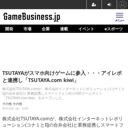
開発
市場
企業
連載
イベント
eスポーツ
ホーム
ゲーム開発
市場
マネタイズ
TSUTAYAがスマホ向けゲームに参入・・・アイレボ
企業動向
と連携し「TSUTAYA.com kiwi」
人材育成
株式会社TSUTAYA.comが、株式会社インターネットレボリューション(コナミと
IIJの合弁会社)と業務提携しスマートフォン向けSNSゲームサイト
「TSUTAYA.com kiwi」をオープンした。
産業政策
その他
その他
2012.3.30（金） 12:20
連載
株式会社TSUTAYA.comが、株式会社インターネットレボリ
イベント/セミナー
ューション(コナミとIIJの合弁会社)と業務提携しスマートフ