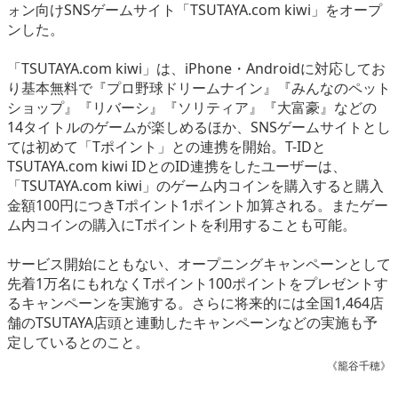
ォン向けSNSゲームサイト「TSUTAYA.com kiwi」をオープ
eスポーツ
ンした。
「TSUTAYA.com kiwi」は、iPhone・Androidに対応してお
り基本無料で『プロ野球ドリームナイン』『みんなのペット
ショップ』『リバーシ』『ソリティア』『大富豪』などの
14タイトルのゲームが楽しめるほか、SNSゲームサイトとし
ては初めて「Tポイント」との連携を開始。T-IDと
TSUTAYA.com kiwi IDとのID連携をしたユーザーは、
「TSUTAYA.com kiwi」のゲーム内コインを購入すると購入
金額100円につきTポイント1ポイント加算される。またゲー
ム内コインの購入にTポイントを利用することも可能。
サービス開始にともない、オープニングキャンペーンとして
先着1万名にもれなくTポイント100ポイントをプレゼントす
るキャンペーンを実施する。さらに将来的には全国1,464店
舗のTSUTAYA店頭と連動したキャンペーンなどの実施も予
定しているとのこと。
《籠谷千穂》