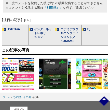
※一度コメントを投稿した後は約120秒間投稿することができません
※コメントを投稿する際は
「利用規約」
を必ずご確認ください
【注目の記事】[PR]
TSUTAYA
インターネッ
コナミデジタ
IIJ
トレボリュー
ルエンタテイ
ション
ンメント／
KOMAMI
この記事の写真
ホーム
›
その他
›
その他
›
記事