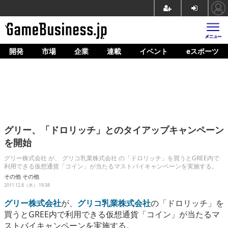
開発
市場
企業
連載
イベント
eスポーツ
ホーム
ゲーム開発
市場
マネタイズ
グリー、「ドロリッチ」とのタイアップキャンペーン
企業動向
を開始
人材育成
グリー株式会社 が、 グリコ乳業株式会社 の「ドロリッチ」を買うとGREE内で
利用できる仮想通貨「コイン」が当たるマストバイキャンペーンを実施する。
産業政策
その他
その他
2011.12.8（木） 19:38
連載
グリー株式会社
が、
グリコ乳業株式会社
の「ドロリッチ」を
買うとGREE内で利用できる仮想通貨「コイン」が当たるマ
イベント/セミナー
ストバイキャンペーンを実施する。