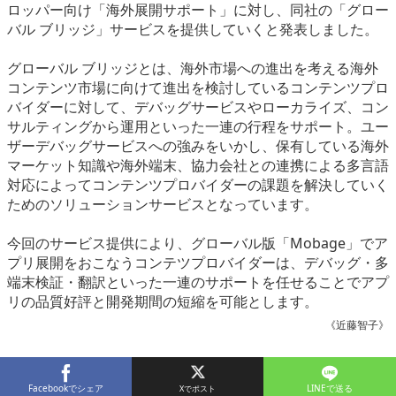
ロッパー向け「海外展開サポート」に対し、同社の「グロー
eスポーツ
バル ブリッジ」サービスを提供していくと発表しました。
グローバル ブリッジとは、海外市場への進出を考える海外
コンテンツ市場に向けて進出を検討しているコンテンツプロ
バイダーに対して、デバッグサービスやローカライズ、コン
サルティングから運用といった一連の行程をサポート。ユー
ザーデバッグサービスへの強みをいかし、保有している海外
マーケット知識や海外端末、協力会社との連携による多言語
対応によってコンテンツプロバイダーの課題を解決していく
ためのソリューションサービスとなっています。
今回のサービス提供により、グローバル版「Mobage」でア
プリ展開をおこなうコンテツプロバイダーは、デバッグ・多
端末検証・翻訳といった一連のサポートを任せることでアプ
リの品質好評と開発期間の短縮を可能とします。
《近藤智子》
Facebookでシェア
LINEで送る