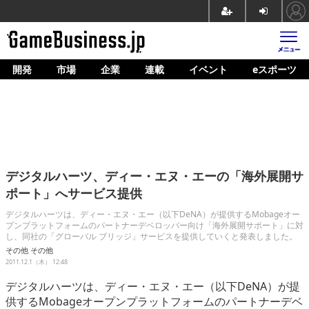
開発
市場
企業
連載
イベント
eスポーツ
ホーム
ゲーム開発
市場
マネタイズ
デジタルハーツ、ディー・エヌ・エーの「海外展開サ
企業動向
ポート」へサービス提供
人材育成
デジタルハーツは、ディー・エヌ・エー（以下DeNA）が提供するMobageオー
プンプラットフォームのパートナーデベロッパー向け「海外展開サポート」に対
し、同社の「グローバル ブリッジ」サービスを提供していくと発表しました。
産業政策
その他
その他
2011.12.1（木） 12:48
連載
デジタルハーツは、ディー・エヌ・エー（以下DeNA）が提
イベント/セミナー
供するMobageオープンプラットフォームのパートナーデベ