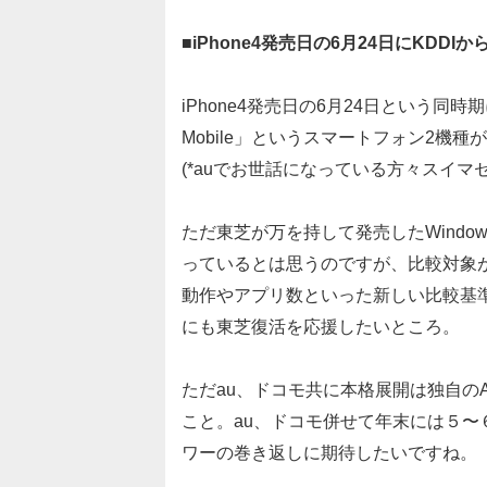
■iPhone4発売日の6月24日にKDDI
iPhone4発売日の6月24日という同時期にa
Mobile」というスマートフォン2機
(*auでお世話になっている方々スイマセ
ただ東芝が万を持して発売したWindow
っているとは思うのですが、比較対象が
動作やアプリ数といった新しい比較基
にも東芝復活を応援したいところ。
ただau、ドコモ共に本格展開は独自のA
こと。au、ドコモ併せて年末には５〜６
ワーの巻き返しに期待したいですね。