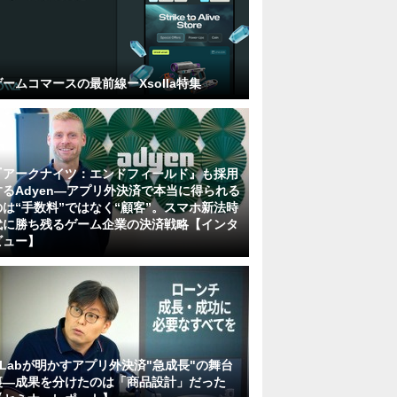
ゲームコマースの最前線ーXsolla特集
『アークナイツ：エンドフィールド』も採用
するAdyen―アプリ外決済で本当に得られる
のは“手数料”ではなく“顧客”。スマホ新法時
代に勝ち残るゲーム企業の決済戦略【インタ
ビュー】
KLabが明かすアプリ外決済"急成長"の舞台
裏―成果を分けたのは「商品設計」だった