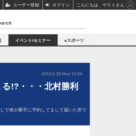
ユーザー登録
ログイン
こんにちは、ゲストさん
載
イベント/セミナー
eスポーツ
2010.6.28 Mon 12:04
まる!?・・・北村勝利
って感じで体が勝手に予約してまして届いた所で