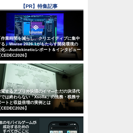
【PR】特集記事
「作業時間を減らし、クリエイティブに集中
る」Wwise 2026.1がもたらす開発環境の
化―Audiokineticレポート＆インタビュー
CEDEC2026】
激変するアプリ外決済のイマ―ただの決済代
行では終わらない「Xsolla」の法務・税務サ
ポートと収益倍増の実例とは
CEDEC2026】