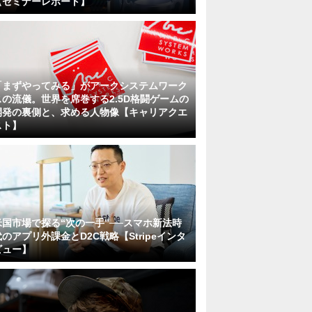
【セミナーレポート】
「まずやってみる」がアークシステムワーク
スの流儀。世界を席巻する2.5D格闘ゲームの
開発の裏側と、求める人物像【キャリアクエ
スト】
米国市場で探る“次の一手”──スマホ新法時
代のアプリ外課金とD2C戦略【Stripeインタ
ビュー】