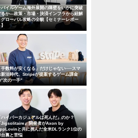
モバイルゲーム海外展開の障壁をいかに突破
するか―政策・市場・決済インフラから紐解
くグローバル攻略の全貌【セミナーレポー
ト】
「手数料が安くなる」だけじゃない──スマ
ホ新法時代、Stripeが提案するゲーム課金
の"次の一手"
「ハイパーカジュアルは死んだ」のか？
Jigsolitaire』開発者がAxon by
AppLovinと共に挑んだ全米DLランク1位の
舞台裏と苦悩