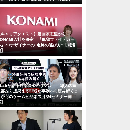
【キャリアクエスト】漫画家志望から
KONAMI入社を決意―『麻雀ファイトガー
ル』2Dデザイナーの“進路の選び方”【就活
編】
KLabが語る外部決済のリアル――導入の舞
台裏から成果まで、成功事例から読み解くこ
れからのゲームビジネス【6/4セミナー開
催】