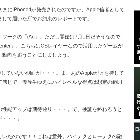
まにiPhone4が発売されたのですが、Apple信者として
まして届いた所でお約束のレポートです。
ワークの「iAd」。ただし開始は7月1日だそうなので
enter」。こちらはOSレイヤーなので活用したゲームが
す
進
も動向を追うことにしましょう。
【
期待していない側面が・・・。ま、あのAppleが万を持して
て感じで、優等生ゆえにハイレベルな得点は想定の範囲
の性能アップは期待通り・・・。で、検証を終わろうと
【
が・・・。
ていたのです！！これは意外。ハイテクとローテクの融