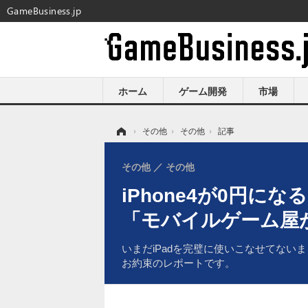
GameBusiness.jp
ホーム
ゲーム開発
市場
ホーム
›
その他
›
その他
›
記事
その他
その他
iPhone4が0円
「モバイルゲーム屋
いまだiPadを完璧に使いこなせてないま
お約束のレポートです。