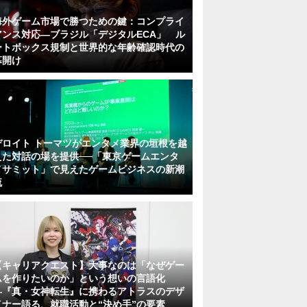
海外ゲーム市場で勝つための鍵：コンプライ
アンス対応—ブラジル「デジタルECA」 ル
ートボックス規制と世界的な年齢確認時代の
幕開け
デロイト トーマツがエンタメ業界の垣根を越
えた対話の場を提供──「東京ゲームエンタ
メサミット」で見えたゲームビジネスの新潮
流
【キャリアクエスト】大事なのは「なぜゲー
ムを作りたいのか」という想いの言語化
―『真・女神転生』に携わるアトラスのデザ
イナー語る、就職活動と“決め手”の要素