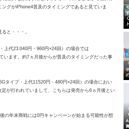
ングがiPhone4普及のタイミングであると見ていま
見ると・・・。
・上代23.040円・960円×24回）の場合では
まっています。約7ヵ月後からが普及のタイミングだった事
6Gタイプ・上代11520円・480円×24回）の場合におい
格改定が行われていまして、こちらは発売から6ヵ月後とい
月後の年末商戦には0円キャンペーンが始まる可能性が想
『