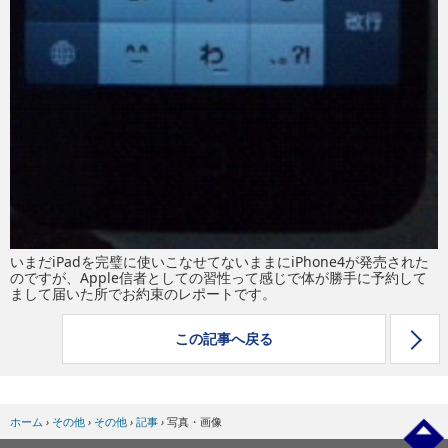
いまだiPadを完璧に使いこなせてないままにiPhone4が発売された
のですが、Apple信者としての習性って感じで体が勝手に予約して
まして届いた所でお約束のレポートです。
この記事へ戻る
ホーム
›
その他
›
その他
›
記事
›
写真・画像