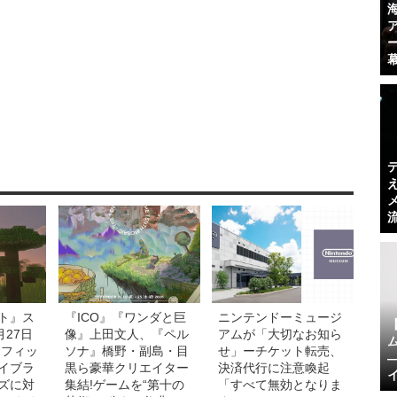
ト』ス
『ICO』『ワンダと巨
ニンテンドーミュージ
月27日
像』上田文人、『ペル
アムが「大切なお知ら
ラフィッ
ソナ』橋野・副島・目
せ」ーチケット転売、
イブラ
黒ら豪華クリエイター
決済代行に注意喚起
ズに対
集結!ゲームを“第十の
「すべて無効となりま