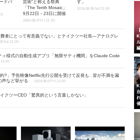
ードパ
芸術”と称える祭典
す」
「The Tenth Mosaic」
2026.08.08 Sat 21:00
9月22日・23日に開催
30
2026.08.07 Fri 21:30
クは消費者にとって有意義でない」とテイクツー社長―アナログレ
08 Sat 21:30
様式の自動生成アプリ「無限サティ機関」をClaude Code
 21:45
」予告映像Netflix先行公開を受けて反発も...皆が不満を漏
の声など挙がる
2026.08.07 Fri 21:45
テイクツーCEO「驚異的という言葉しかない」