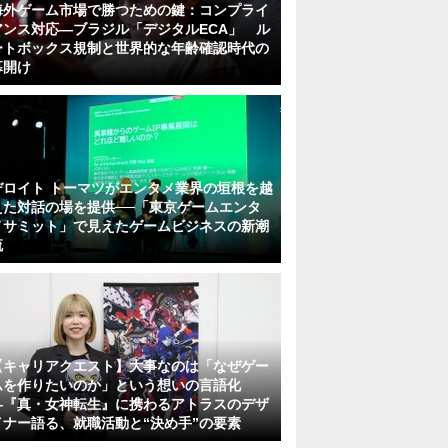
海外ゲーム市場で勝つための鍵：コンプライ
アンス対応—ブラジル「デジタルECA」 ル
ートボックス規制と世界的な年齢確認時代の
幕開け
デロイト トーマツがエンタメ業界の垣根を越
えた対話の場を提供──「東京ゲームエンタ
メサミット」で見えたゲームビジネスの新潮
流
【キャリアクエスト】大事なのは「なぜゲー
ムを作りたいのか」という想いの言語化
―『真・女神転生』に携わるアトラスのデザ
イナー語る、就職活動と“決め手”の要素