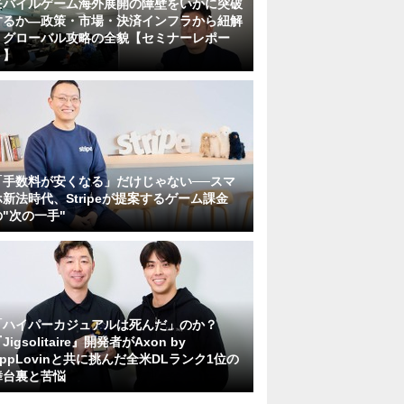
モバイルゲーム海外展開の障壁をいかに突破
するか―政策・市場・決済インフラから紐解
くグローバル攻略の全貌【セミナーレポー
ト】
「手数料が安くなる」だけじゃない──スマ
ホ新法時代、Stripeが提案するゲーム課金
の"次の一手"
「ハイパーカジュアルは死んだ」のか？
Jigsolitaire』開発者がAxon by
AppLovinと共に挑んだ全米DLランク1位の
舞台裏と苦悩