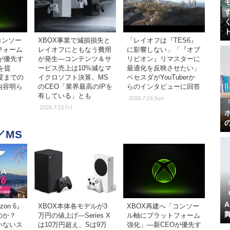
コンソー
XBOX事業で減損損失と
「レイオフは『TES6』
フォーム
レイオフにともなう費用
に影響しない」「『オブ
が優先す
が発生―コンテンツ＆サ
リビオン』リマスターに
を提
ービス売上は10%減なマ
最適化を反映させたい」
年度までの
イクロソフト決算。MS
ベセスダがYouTuberか
内容明ら
のCEO「業界最高のIPを
らのインタビューに回答
有している」とも
2026.7.26 Sun
2026.7.31 Fri
／MS
『
zon 6』
XBOX本体各モデルが3
XBOX再建へ「コンソー
のか？
万円の値上げ―Series X
ル軸にプラットフォーム
いないス
は10万円超え、Sは9万
強化」―新CEOが優先す