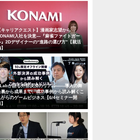
【キャリアクエスト】漫画家志望から
KONAMI入社を決意―『麻雀ファイトガー
ル』2Dデザイナーの“進路の選び方”【就活
編】
KLabが語る外部決済のリアル――導入の舞
台裏から成果まで、成功事例から読み解くこ
れからのゲームビジネス【6/4セミナー開
催】