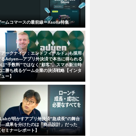
ゲームコマースの最前線ーXsolla特集
『アークナイツ：エンドフィールド』も採用
するAdyen―アプリ外決済で本当に得られる
のは“手数料”ではなく“顧客”。スマホ新法時
代に勝ち残るゲーム企業の決済戦略【インタ
ビュー】
KLabが明かすアプリ外決済"急成長"の舞台
裏―成果を分けたのは「商品設計」だった
【セミナーレポート】