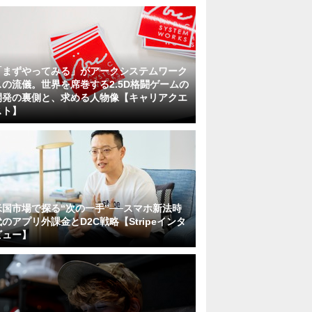
「まずやってみる」がアークシステムワーク
スの流儀。世界を席巻する2.5D格闘ゲームの
開発の裏側と、求める人物像【キャリアクエ
スト】
米国市場で探る“次の一手”──スマホ新法時
代のアプリ外課金とD2C戦略【Stripeインタ
ビュー】