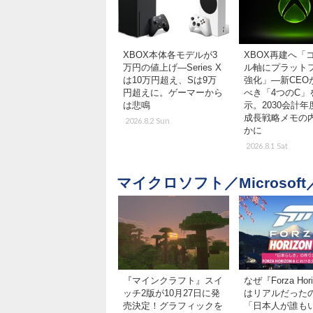
XBOX本体各モデルが3
XBOX再建へ「
万円の値上げ―Series X
ル軸にプラット
は10万円超え、Sは9万
強化」―新CEO
円超えに。ゲーマーから
べき「4つのC」
は悲鳴
示。2030会計
成長戦略メモの
2026.8.2 Sun
かに
2026.8.1 Sat
マイクロソフト／Microsoft
『マインクラフト』スイ
なぜ『Forza Hori
ッチ2版が10月27日に発
はリアルだった
売決定！グラフィックを
「日本人が誰も