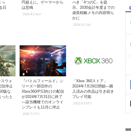
まっ
円超えに。ゲーマーから
べき「4つのC」を提
る日
は悲鳴
示。2030会計年度までの
成長戦略メモの内容明ら
2026.8.2 Sun
かに
2026.8.1 Sat
ースウォ
『バトルフィールド』シ
「Xbox 360ストア」
配信停止
リーズ一部旧作の
2024年7月29日閉鎖―購
360版な
Xbox360/PS3向けの配信
入済みの作品は引き続き
なったと
が2024年7月31日に終了
プレイ可能
―該当機種でのオンライ
2023.8.18 Fri
ンプレイも11月に停止
2024.7.5 Fri