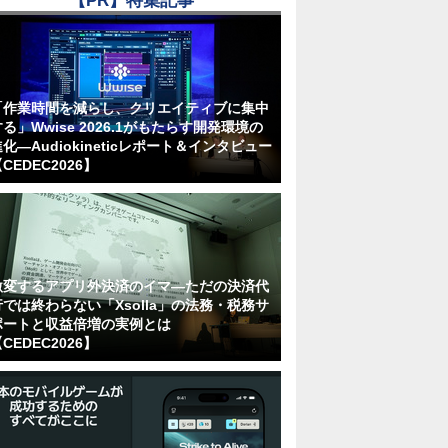
【PR】特集記事
「作業時間を減らし、クリエイティブに集中
る」Wwise 2026.1がもたらす開発環境の
化―Audiokineticレポート＆インタビュー
CEDEC2026】
激変するアプリ外決済のイマ―ただの決済代
行では終わらない「Xsolla」の法務・税務サ
ポートと収益倍増の実例とは
CEDEC2026】