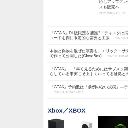
応しアップグレ
スも販売へ
2026.08.06 Thu 21:
『GTA 6』DL版限定を擁護?「ディス
コードを例に限定的な需要と主張
2026.08.
本物と偽物を混ぜた演奏も。エリック・サティ
で作って公開した(CloseBox)
2026.08.08 Sat
『GTA6』、「早く見るためにはサブスク契約?
らしている事実こそ上手くいってる証拠と
『GTA6』予約数は「前例のない規模」―
2026.08.08 Sat 21:15
Xbox／XBOX