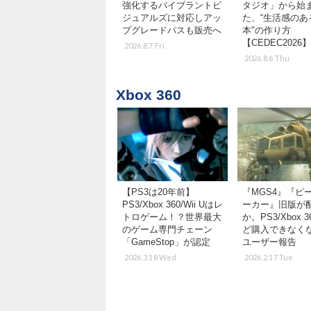
強化するバイブラントビ
タジオ」から始
ジュアルズに対応しアッ
た、“生活感のあ
プグレードパスも販売へ
本"の作り方
【CEDEC2026】
2026.8.7 Fri
2026.8.6 Thu
Xbox 360
【PS3は20年前】
『MGS4』『ピ
PS3/Xbox 360/Wii Uはレ
ーカー』旧版が
トロゲーム！？世界最大
か。PS3/Xbox 
のゲーム専門チェーン
ど購入できなく
「GameStop」が認定
ユーザー報告
2026.3.18 Wed
2026.2.17 Tue